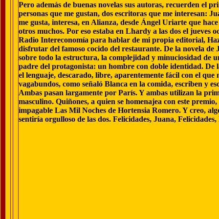
Pero además de buenas novelas sus autoras, recuerden el pri
personas que me gustan, dos escritoras que me interesan: Ju
me gusta, interesa, en Alianza, desde Ángel Uriarte que hace 
otros muchos. Por eso estaba en Lhardy a las dos el jueves o
Radio Intereconomía para hablar de mi propia editorial, Haz 
disfrutar del famoso cocido del restaurante. De la novela de
sobre todo la estructura, la complejidad y minuciosidad de 
padre del protagonista: un hombre con doble identidad. De l
el lenguaje, descarado, libre, aparentemente fácil con el qu
vagabundos, como señaló Blanca en la comida, escriben y es
Ambas pasan largamente por París. Y ambas utilizan la prim
masculino. Quiñones, a quien se homenajea con este premio,
impagable Las Mil Noches de Hortensia Romero. Y creo, algo 
sentiría orgulloso de las dos. Felicidades, Juana, Felicidades,