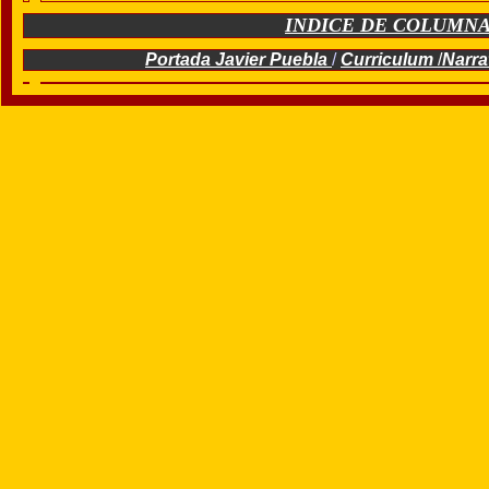
INDICE DE COLUMNA
Portada Javier Puebla
/
Curriculum
/
Narra