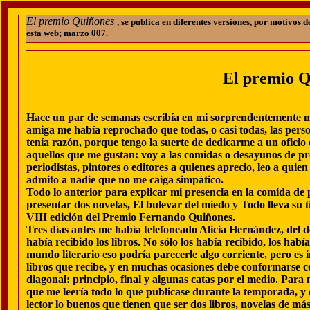
El premio Quiñones
, se publica en diferentes versiones, por motivos 
esta web; marzo 007.
El premio Q
Hace un par de semanas escribía en mi sorprendentemente m
amiga me había reprochado que todas, o casi todas, las per
tenía razón, porque tengo la suerte de dedicarme a un ofic
aquellos que me gustan: voy a las comidas o desayunos de pr
periodistas, pintores o editores a quienes aprecio, leo a quien
admito a nadie que no me caiga simpático.
Todo lo anterior para explicar mi presencia en la comida de
presentar dos novelas, El bulevar del miedo y Todo lleva su t
VIII edición del Premio Fernando Quiñones.
Tres días antes me había telefoneado Alicia Hernández, del
había recibido los libros. No sólo los había recibido, los había
mundo literario eso podría parecerle algo corriente, pero es i
libros que recibe, y en muchas ocasiones debe conformarse c
diagonal: principio, final y algunas catas por el medio. Para
que me leería todo lo que publicase durante la temporada, 
lector lo buenos que tienen que ser dos libros, novelas de más