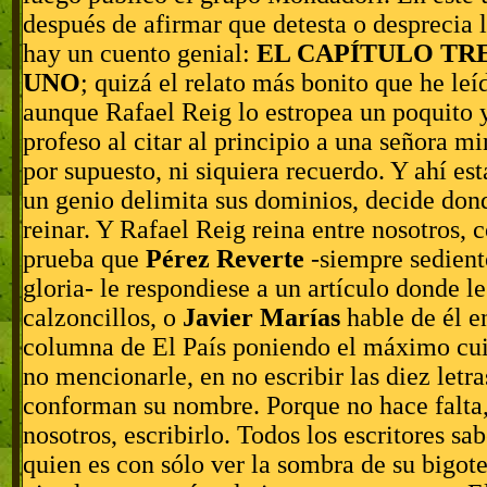
después de afirmar que detesta o desprecia 
hay un cuento genial:
EL CAPÍTULO TRE
UNO
; quizá el relato más bonito que he le
aunque Rafael Reig lo estropea un poquito 
profeso al citar al principio a una señora mi
por supuesto, ni siquiera recuerdo. Y ahí est
un genio delimita sus dominios, decide do
reinar. Y Rafael Reig reina entre nosotros,
prueba que
Pérez Reverte
-siempre sedient
gloria- le respondiese a un artículo donde l
calzoncillos, o
Javier Marías
hable de él e
columna de El País poniendo el máximo cu
no mencionarle, en no escribir las diez letr
conforman su nombre. Porque no hace falta,
nosotros, escribirlo. Todos los escritores s
quien es con sólo ver la sombra de su bigote