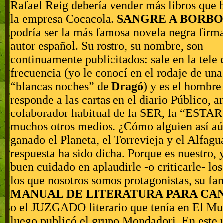
Rafael Reig debería vender más libros que b
la empresa Cocacola.
SANGRE A BORB
podría ser la más famosa novela negra firm
autor español. Su rostro, su nombre, son
continuamente publicitados: sale en la tele
frecuencia (yo le conocí en el rodaje de una
“blancas noches” de
Dragó
) y es el hombre
responde a las cartas en el diario Público, 
colaborador habitual de la SER, la “ESTAR
muchos otros medios. ¿Cómo alguien así aú
ganado el Planeta, el Torrevieja y el Alfag
respuesta ha sido dicha. Porque es nuestro,
buen cuidado en aplaudirle -o criticarle- los
los que nosotros somos protagonistas, su fan
MANUAL DE LITERATURA PARA CA
o el JUZGADO literario que tenía en El M
luego publicó el grupo Mondadori. En este 