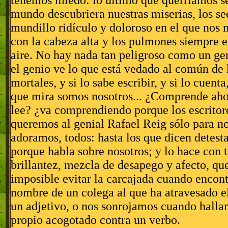
tenemos miedo: lo último que querríamos se
mundo descubriera nuestras miserias, los se
mundillo ridículo y doloroso en el que no
con la cabeza alta y los pulmones siempre e
aire. No hay nada tan peligroso como un ge
el genio ve lo que está vedado al común de 
mortales, y si lo sabe escribir, y si lo cuenta,
que mira somos nosotros... ¿Comprende aho
lee? ¿va comprendiendo porque los escritor
queremos al genial Rafael Reig sólo para n
adoramos, todos: hasta los que dicen detesta
porque habla sobre nosotros; y lo hace con t
brillantez, mezcla de desapego y afecto, qu
imposible evitar la carcajada cuando encon
nombre de un colega al que ha atravesado e
un adjetivo, o nos sonrojamos cuando halla
propio acogotado contra un verbo.