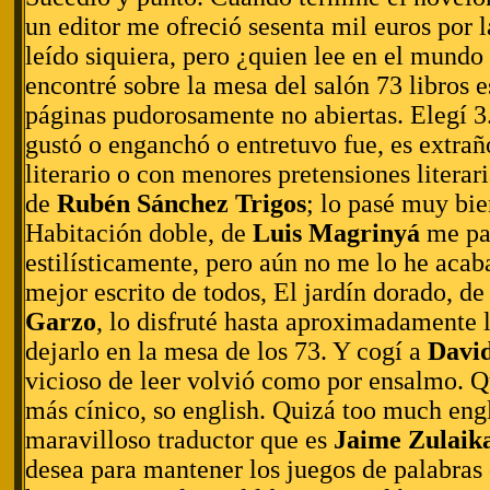
un editor me ofreció sesenta mil euros por l
leído siquiera, pero ¿quien lee en el mundo 
encontré sobre la mesa del salón 73 libros
páginas pudorosamente no abiertas. Elegí 
gustó o enganchó o entretuvo fue, es extrañ
literario o con menores pretensiones literar
de
Rubén Sánchez Trigos
; lo pasé muy bie
Habitación doble, de
Luis Magrinyá
me pa
estilísticamente, pero aún no me lo he acab
mejor escrito de todos, El jardín dorado, d
Garzo
, lo disfruté hasta aproximadamente l
dejarlo en la mesa de los 73. Y cogí a
Davi
vicioso de leer volvió como por ensalmo. Q
más cínico, so english. Quizá too much engl
maravilloso traductor que es
Jaime Zulaik
desea para mantener los juegos de palabras 