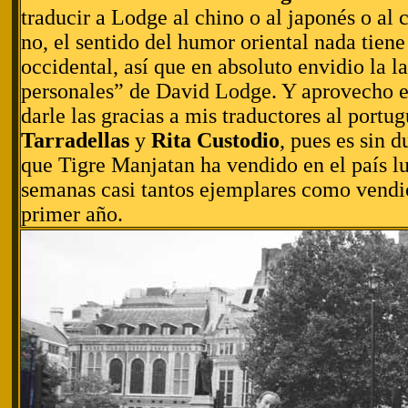
traducir a Lodge al chino o al japonés o al
no, el sentido del humor oriental nada tiene
occidental, así que en absoluto envidio la l
personales” de David Lodge. Y aprovecho 
darle las gracias a mis traductores al portu
Tarradellas
y
Rita Custodio
, pues es sin d
que Tigre Manjatan ha vendido en el país lu
semanas casi tantos ejemplares como vendi
primer año.