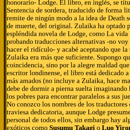
honorario- Lodge. El libro, en inglés, se tit
Sentencia de sordera, traducido de forma lit
remite de ningún modo a la idea de Death s
de muerte, del original. Zulaika ha optado po
espléndida novela de Lodge, como La vida 
probando traducciones alternativas -no voy 
hacer el ridículo- y acabé aceptando que la
Zulaika era más que suficiente. Supongo qu
coincidencia, sino por la alegre maldad que 
escritor londinense, el libro está dedicado a
más amados (no incluye a Zulaika, hace ma
debe de dormir a pierna suelta imaginando 
los pobres para encontrar paralelos a sus ju
No conozco los nombres de los traductores 
traviesa dedicatoria, aunque Lodge presum
personal de todos ellos, sin embargo hay a
exóticos como
Susumu Takagi
o
Luo Yiro