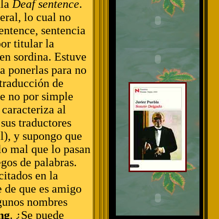
ula
Deaf sentence
.
eral, lo cual no
entence, sentencia
r titular la
en sordina. Estuve
a ponerlas para no
 traducción de
e no por simple
caracteriza al
 sus traductores
l), y supongo que
lo mal que lo pasan
egos de palabras.
citados en la
e de que es amigo
lgunos nombres
ng
. ¿Se puede