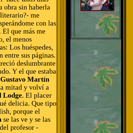
a obra sin haberla
literario?- me
 esperándome con las
3. El que más me
o, el menos
ias: Los huéspedes,
n entre sus páginas.
reció deslumbrante
ado. Y el que estaba
e
Gustavo Martín
a mitad y volví a
d Lodge
. El placer
ué delicia. Que tipo
ish, porque el
a
se las ve y se las
del profesor -