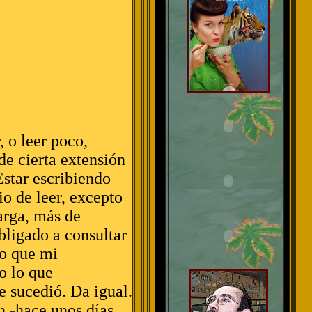
, o leer poco,
de cierta extensión
Estar escribiendo
o de leer, excepto
arga, más de
bligado a consultar
zo que mi
o lo que
 sucedió. Da igual.
n -hace unos días