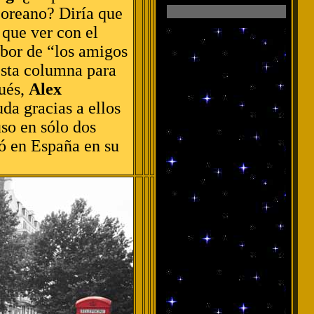
 coreano? Diría que
 que ver con el
abor de “los amigos
esta columna para
gués,
Alex
uda gracias a ellos
so en sólo dos
ó en España en su