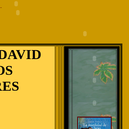
DAVID
OS
ES