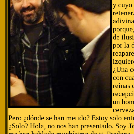
y cuyo
retener
adivin
porque
de ilus
por la 
reapare
izquie
¿Una c
con cua
reinas 
recepc
un homb
cerveza
Pero ¿dónde se han metido? Estoy solo entr
¿Solo? Hola, no nos han presentado. Soy
J