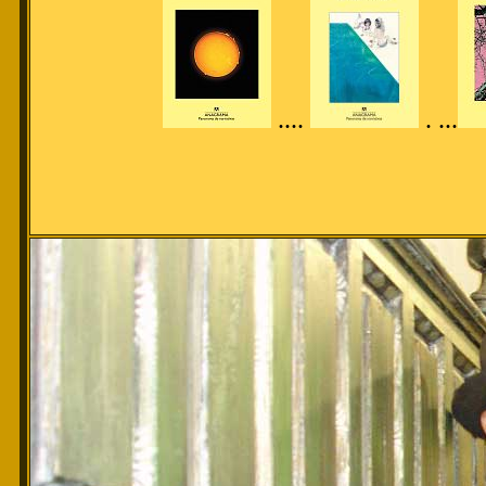
....
. ...