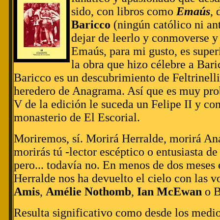
sido, con libros como
Emaús
,
Baricco
(ningún católico ni an
dejar de leerlo y conmoverse y 
Emaús, para mi gusto, es super
la obra que hizo célebre a Bar
Baricco es un descubrimiento de Feltrinelli
heredero de Anagrama. Así que es muy pro
V de la edición le suceda un Felipe II y co
monasterio de El Escorial
.
Moriremos, sí. Morirá Herralde, morirá An
morirás tú -lector escéptico o entusiasta de
pero... todavía no. En menos de dos meses 
Herralde nos ha devuelto el cielo con las 
Amis
,
Amélie Nothomb
,
Ian McEwan
o B
Resulta significativo como desde los medi