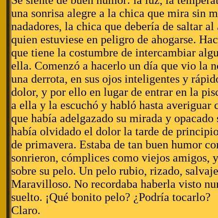
Se siente de buen humor: la luz, la temperat
una sonrisa alegre a la chica que mira sin mi
nadadores, la chica que debería de saltar al
quien estuviese en peligro de ahogarse. H
que tiene la costumbre de intercambiar alg
ella. Comenzó a hacerlo un día que vio la no
una derrota, en sus ojos inteligentes y rápid
dolor, y por ello en lugar de entrar en la pis
a ella y la escuchó y habló hasta averiguar 
que había adelgazado su mirada y opacado s
había olvidado el dolor la tarde de principi
de primavera. Estaba de tan buen humor c
sonrieron, cómplices como viejos amigos, y
sobre su pelo. Un pelo rubio, rizado, salvaje
Maravilloso. No recordaba haberla visto nu
suelto. ¡Qué bonito pelo? ¿Podría tocarlo?
Claro.