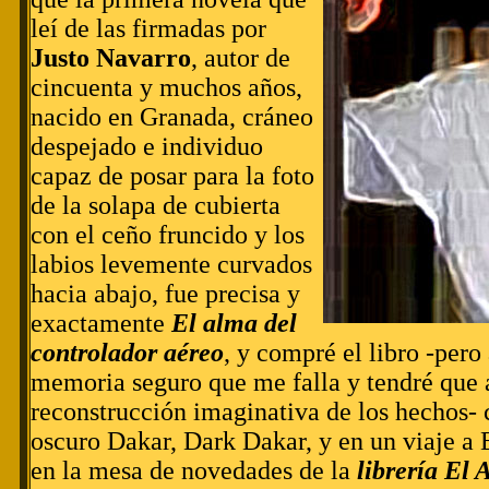
leí de las firmadas por
Justo Navarro
, autor de
cincuenta y muchos años,
nacido en Granada, cráneo
despejado e individuo
capaz de posar para la foto
de la solapa de cubierta
con el ceño fruncido y los
labios levemente curvados
hacia abajo, fue precisa y
exactamente
El alma del
controlador aéreo
, y compré el libro -pero
memoria seguro que me falla y tendré que
reconstrucción imaginativa de los hechos- 
oscuro Dakar, Dark Dakar, y en un viaje a 
en la mesa de novedades de la
librería El 