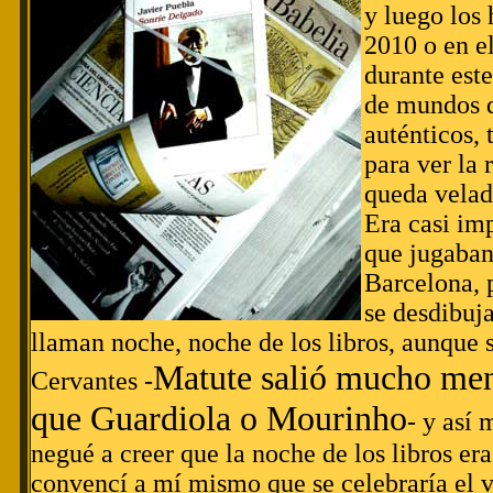
y luego los 
2010 o en e
durante est
de mundos d
auténticos,
para ver la 
queda velad
Era casi im
que jugaban
Barcelona, 
se desdibuja
llaman noche, noche de los libros, aunque 
Matute salió mucho meno
Cervantes -
que Guardiola o Mourinho
- y así
negué a creer que la noche de los libros er
convencí a mí mismo que se celebraría el 