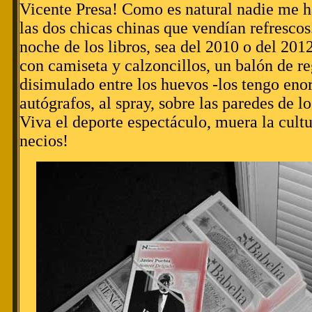
Vicente Presa! Como es natural nadie me h
las dos chicas chinas que vendían refrescos
noche de los libros, sea del 2010 o del 201
con camiseta y calzoncillos, un balón de r
disimulado entre los huevos -los tengo eno
autógrafos, al spray, sobre las paredes de lo
Viva el deporte espectáculo, muera la cultu
necios!