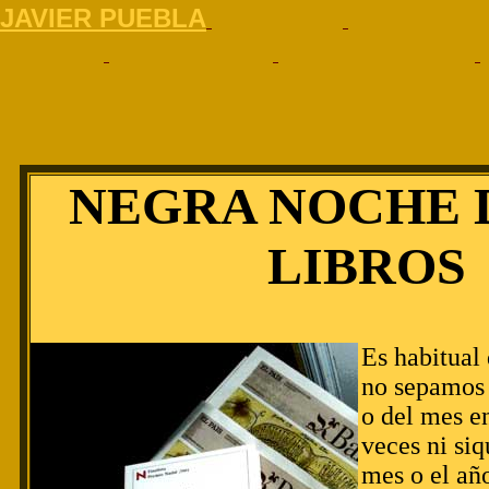
J
AVIER PUEBLA
NEGRA NOCHE 
LIBROS
Es habitual 
no sepamos 
o del mes e
veces ni si
mes o el año