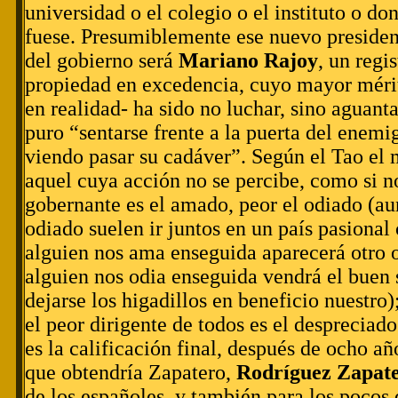
universidad o el colegio o el instituto o do
fuese. Presumiblemente ese nuevo presiden
del gobierno será
Mariano Rajoy
, un regi
propiedad en excedencia, cuyo mayor méri
en realidad- ha sido no luchar, sino aguant
puro “sentarse frente a la puerta del enemi
viendo pasar su cadáver”. Según el Tao el 
aquel cuya acción no se percibe, como si no
gobernante es el amado, peor el odiado (a
odiado suelen ir juntos en un país pasional 
alguien nos ama enseguida aparecerá otro 
alguien nos odia enseguida vendrá el buen
dejarse los higadillos en beneficio nuestro)
el peor dirigente de todos es el despreciad
es la calificación final, después de ocho 
que obtendría Zapatero,
Rodríguez Zapat
de los españoles, y también para los pocos