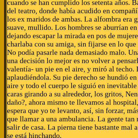
cuando se han cumplido los setenta años. Ba
del teatro, donde había acudido en compañ
los ex maridos de ambas. La alfombra era g
suave, mullido. Los hombres se aburrían en 
dejando escapar la mirada en pos de mujeres
charlaba con su amiga, sin fijarse en lo que
No podía pasarle nada demasiado malo. Un
una decisión lo mejor es no volver a pensa
valentía- un pie en el aire, y miró al techo.
aplaudiéndola. Su pie derecho se hundió en 
aire y todo el cuerpo le siguió en inevitab
caras girando a su alrededor, los gritos, Ne
daño?, ahora mismo te llevamos al hospital
espera que yo te levanto, así, sin forzar, m
que llamar a una ambulancia. La gente tan
salir de casa. La pierna tiene bastante mal 
se está hinchando.