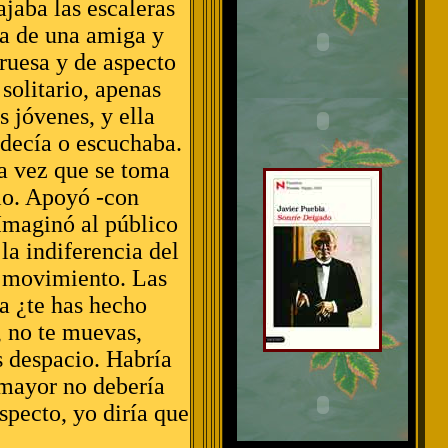
jaba las escaleras
ía de una amiga y
ruesa y de aspecto
solitario, apenas
 jóvenes, y ella
 decía o escuchaba.
a vez que se toma
rlo. Apoyó -con
 Imaginó al público
la indiferencia del
le movimiento. Las
na ¿te has hecho
, no te muevas,
ás despacio. Habría
 mayor no debería
aspecto, yo diría que