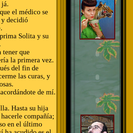
 já.
que el médico se
 y decidió
.
 prima Solita y su
.
a tener que
ría la primera vez.
ués del fin de
erme las curas, y
osas.
 acordándote de mí.
lla. Hasta su hija
a hacerle compañía;
so en el último
í ha acudido es el