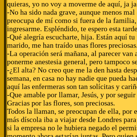
quieras, yo no voy a moverme de aquí, ja ja
-No ha sido nada grave, aunque menos mal 
preocupa de mí como si fuera de la familia,
ingresarme. Espléndido, te espero esta tarde
-Qué alegría escucharte, hija. Están aquí tu
marido, me han traído unas flores preciosas
-La operación será mañana, al parecer van 
ponerme anestesia general, pero tampoco se
-¿El alta? No creo que me la den hasta desp
semana, en casa no hay nadie que pueda hac
aquí las enfermeras son tan solícitas y cariñ
-Que amable por llamar, Jesús, y por seguir
Gracias por las flores, son preciosas.
Todos la llaman, se preocupan de ella, por e
más díscola iba a viajar desde Londres par
si la empresa no le hubiera negado el permi
momento ahora estarían juntas. Pero quien s