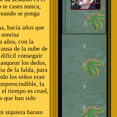
o te cases nunca,
 cuando se ponga
a, hacía años que
 sonrisa
a años, con la
causa de la nube de
difícil conseguir
hasquear los dedos,
ba de la falda, para
ndo los niños eran
imprescindible, la
el tiempo es cruel,
s que han sido
ni siquiera barato