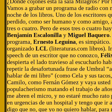
¿Dónde cojones está la sala Milagros? Por f
Vamos a grabar un programa de radio con m
noche de los libros. Uno de los escritores q
perdido, como ser humano y como amigo, a
tres o cuatro. Pero de esos tres o cuatro ha
Benjamín Escalonilla
y
Miguel Baquero
.
programa,
Ernesto Leguina
, es simpático.
organizado
LCL
(literaturas.com libros). I
speech de un escritor que no conozco,
Féli
despierta el lado travieso al escucharlo hab
repetir la desafortunada frase de Umbral “
hablar de mi libro” (como Cela y sus tacos
Camilo, como Fernán Gómez y vaya usted 
populacherismo matando el trabajo de años
me abren el micro, y no estaré mucho rato 
en urgencias de un hospital y tengo que ir 
digo que no, que yo no quiero hablar, para