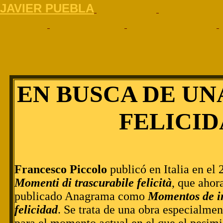
J
AVIER PUEBLA
EN BUSCA DE UN
FELICI
Francesco Piccolo
publicó en Italia en el
Momenti di trascurabile felicità
, que ahor
publicado Anagrama como
Momentos de i
felicidad
. Se trata de una obra especialme
para el momento actual en el que el pesim