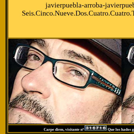
javierpuebla-arroba-javierpue
Seis.Cinco.Nueve.Dos.Cuatro.Cuatro.
Carpe diem, visitante nº
Que los hados g