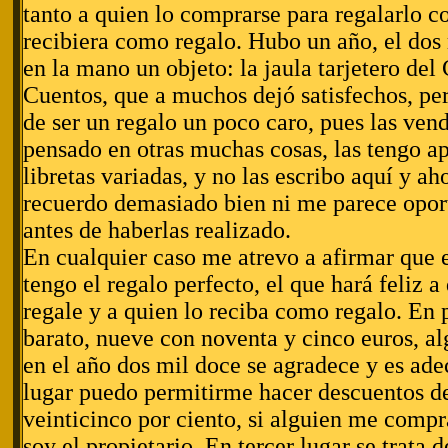
tanto a quien lo comprarse para regalarlo c
recibiera como regalo. Hubo un año, el dos m
en la mano un objeto: la jaula tarjetero del
Cuentos, que a muchos dejó satisfechos, per
de ser un regalo un poco caro, pues las vend
pensado en otras muchas cosas, las tengo ap
libretas variadas, y no las escribo aquí y ah
recuerdo demasiado bien ni me parece opor
antes de haberlas realizado.
En cualquier caso me atrevo a afirmar que e
tengo el regalo perfecto, el que hará feliz 
regale y a quien lo reciba como regalo. En
barato, nueve con noventa y cinco euros, a
en el año dos mil doce se agradece y es ad
lugar puedo permitirme hacer descuentos del
veinticinco por ciento, si alguien me compr
soy el propietario. En tercer lugar se trata 