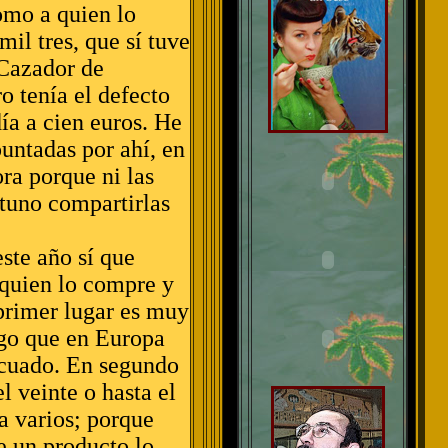
omo a quien lo
il tres, que sí tuve
 Cazador de
o tenía el defecto
ía a cien euros. He
untadas por ahí, en
ora porque ni las
tuno compartirlas
ste año sí que
a quien lo compre y
 primer lugar es muy
lgo que en Europa
ecuado. En segundo
 veinte o hasta el
a varios; porque
de un producto lo