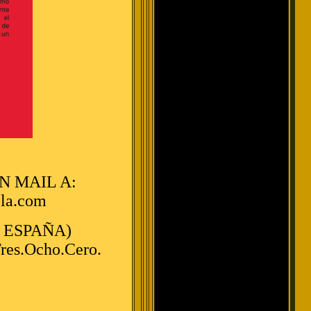
 MAIL A:
bla.com
 ESPAÑA)
res.Ocho.Cero.