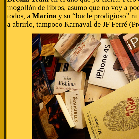
mogollón de libros, asumo que no voy a po
todos, a
Marina
y su “bucle prodigioso” ni 
a abrirlo, tampoco Karnaval de JF Ferré (P