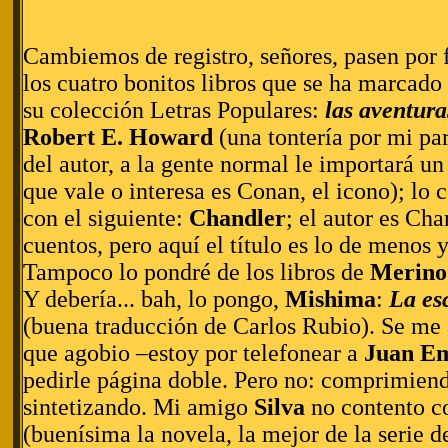
Cambiemos de registro, señores, pasen por 
los cuatro bonitos libros que se ha marcado
su colección Letras Populares:
las aventur
Robert E. Howard
(una tontería por mi pa
del autor, a la gente normal le importará un
que vale o interesa es Conan, el icono); lo 
con el siguiente:
Chandler
; el autor es Cha
cuentos, pero aquí el título es lo de menos 
Tampoco lo pondré de los libros de
Merino
Y debería... bah, lo pongo,
Mishima
:
La es
(buena traducción de Carlos Rubio). Se me 
que agobio –estoy por telefonear a
Juan Em
pedirle página doble. Pero no: comprimien
sintetizando. Mi amigo
Silva
no contento co
(buenísima la novela, la mejor de la serie 