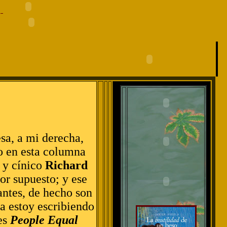
sa, a mi derecha,
to en esta columna
l y cínico
Richard
or supuesto; y ese
antes, de hecho son
ra estoy escribiendo
res
People Equal