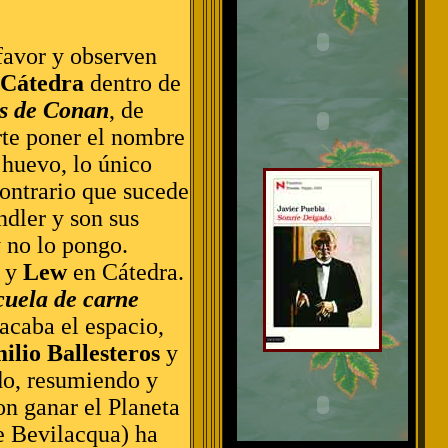
favor y observen
Cátedra
dentro de
as de Conan
, de
rte poner el nombre
 huevo, lo único
contrario que sucede
ndler y son sus
y no lo pongo.
y
Lew
en Cátedra.
cuela de carne
acaba el espacio,
ilio Ballesteros
y
do, resumiendo y
n ganar el Planeta
de Bevilacqua) ha