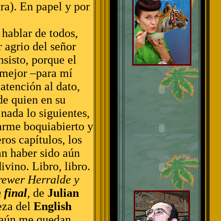
tra). En papel y por
hablar de todos,
 agrio del señor
nsisto, porque el
l mejor –para mí
 atención al dato,
 de quien en su
 nada lo siguientes,
arme boquiabierto y
ros capítulos, los
an haber sido aún
ivino. Libro, libro.
rewer
Herralde y
 final
, de
Julian
eza del
English
o aún me quedan