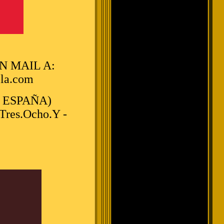
 MAIL A:
bla.com
 ESPAÑA)
Tres.Ocho.Y -