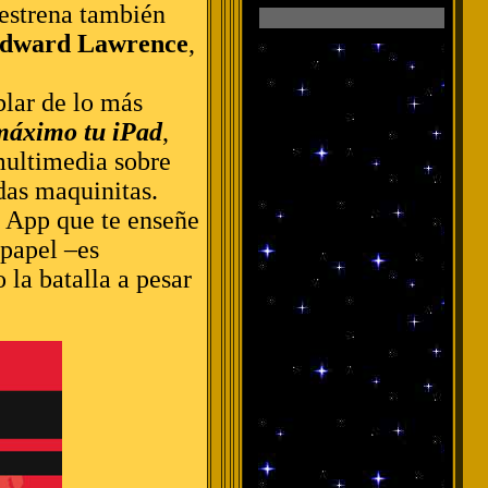
 estrena también
dward Lawrence
,
blar de lo más
máximo tu iPad
,
 multimedia sobre
das maquinitas.
a App que te enseñe
 papel –es
 la batalla a pesar