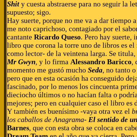
Shit
y cuesta abstraerse para no seguir la le
supuesto; sigo.
Hay suerte, porque no me va a dar tiempo a 
me noto caprichoso, contagiado por el sabor
cantante
Ricardo Queso
. Pero hay suerte, i
libro que corona la torre uno de libros es e
como lector- de la veintena larga. Se titula,
Mr Gwyn
, y lo firma
Alessandro Baricco
,
momento me gustó mucho
Seda
, no tanto o
pero que en esta ocasión ha conseguido dej
fascinado, por lo menos los cincuenta prime
dieciocho últimos o no hacían falta o podrí
mejores; pero en cualquier caso el libro es d
Y también es buenísimo -vaya otra vez el
b
los caballos de Anagrama
-
El sentido de un
Barnes
, que con esta obra se coloca en cab
Dream Team
en el año que ya cierra. Per