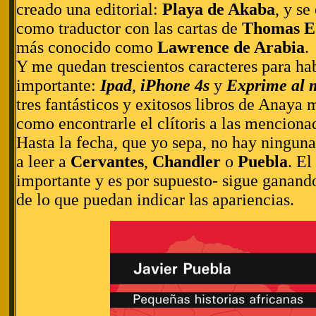
creado una editorial:
Playa de Akaba
, y se
como traductor con las cartas de
Thomas E
más conocido como
Lawrence de Arabia
.
Y me quedan trescientos caracteres para ha
importante:
Ipad
,
iPhone 4s
y
Exprime al 
tres fantásticos y exitosos libros de Anaya
como encontrarle el clítoris a las menciona
Hasta la fecha, que yo sepa, no hay ningun
a leer a
Cervantes
,
Chandler
o
Puebla
. El
importante y es por supuesto- sigue ganando
de lo que puedan indicar las apariencias.