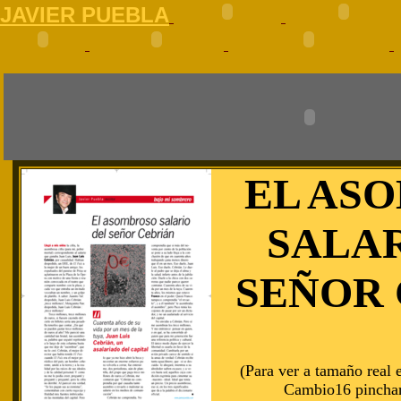
J
AVIER PUEBLA
EL AS
SALA
SEÑOR
(Para ver a tamaño real e
Cambio16 pinchar