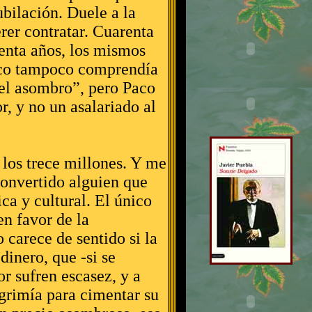
jubilación. Duele a la
rer contratar. Cuarenta
renta años, los mismos
nco tampoco comprendía
 el asombro”, pero Paco
r, y no un asalariado al
los trece millones. Y me
convertido alguien que
ca y cultural. El único
en favor de la
carece de sentido si la
dinero, que -si se
r sufren escasez, y a
sgrimía para cimentar su