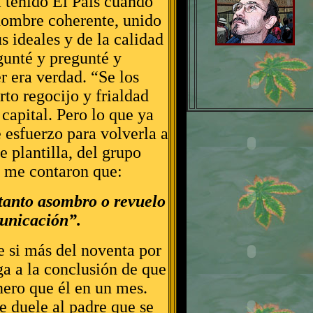
a tenido El País cuando
 hombre coherente, unido
us ideales y de la calidad
gunté y pregunté y
er era verdad. “Se los
to regocijo y frialdad
capital. Pero lo que ya
 esfuerzo para volverla a
e plantilla, del grupo
, me contaron que:
tanto asombro o revuelo
municación”.
 si más del noventa por
ga a la conclusión de que
ero que él en un mes.
e duele al padre que se