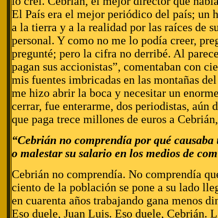
lo creí. Cebrián, el mejor director que habí
El País era el mejor periódico del país; un
a la tierra y a la realidad por las raíces de s
personal. Y como no me lo podía creer, pre
pregunté; pero la cifra no derribé. Al parec
pagan sus accionistas”, comentaban con cier
mis fuentes imbricadas en las montañas del 
me hizo abrir la boca y necesitar un enorme
cerrar, fue enterarme, dos periodistas, aún d
que paga trece millones de euros a Cebrián
“Cebrián no comprendía por qué causaba 
o malestar su salario en los medios de co
Cebrián no comprendía. No comprendía que
ciento de la población se pone a su lado lle
en cuarenta años trabajando gana menos din
Eso duele, Juan Luis. Eso duele, Cebrián. L