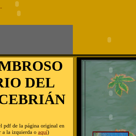
OMBROSO
RIO DEL
 CEBRIÁN
l pdf de la página original en
 a la izquierda o
aquí
)