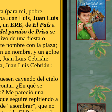
ra (para mí, pobre
aba Juan Luis,
Juan Luis
o, un
ERE
, de
El País
a
del paraíso de Prisa
se
ivo de una fiesta o
te nombre con la plaza;
an un nombre, y un golpe
, Juan Luis Cebrián:
a, Juan Luis Cebrián :
fuesen cayendo del cielo
contar. ¿En qué se
ño? Me pareció una
que seguiré repitiendo a
 de “asombrar”, que no