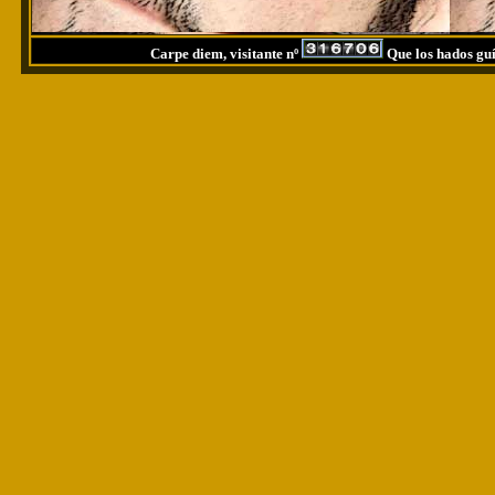
Carpe diem, visitante nº
Que los hados guí