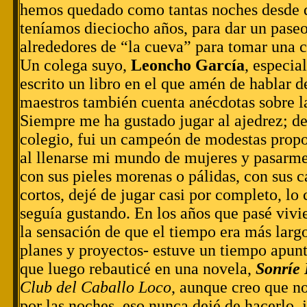
hemos quedado como tantas noches desde
teníamos dieciocho años, para dar un paseo
alrededores de “la cueva” para tomar una c
Un colega suyo,
Leoncho García
, especia
escrito un libro en el que amén de hablar d
maestros también cuenta anécdotas sobre l
Siempre me ha gustado jugar al ajedrez; de
colegio, fui un campeón de modestas propo
al llenarse mi mundo de mujeres y pasarme 
con sus pieles morenas o pálidas, con sus c
cortos, dejé de jugar casi por completo, lo 
seguía gustando. En los años que pasé vivi
la sensación de que el tiempo era más larg
planes y proyectos- estuve un tiempo apunt
que luego rebauticé en una novela,
Sonríe
Club del Caballo Loco
, aunque creo que no
por las noches, eso nunca dejé de hacerlo,