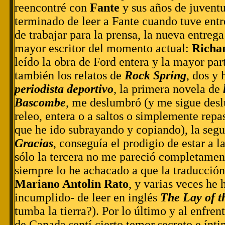
reencontré con
Fante
y sus años de juventu
terminado de leer a Fante cuando tuve entr
de trabajar para la prensa, la nueva entreg
mayor escritor del momento actual:
Richa
leído la obra de Ford entera y la mayor par
también los relatos de
Rock Spring
, dos y 
periodista deportivo
, la primera novela de
Bascombe
, me deslumbró (y me sigue des
releo, entera o a saltos o simplemente rep
que he ido subrayando y copiando), la seg
Gracias
, conseguía el prodigio de estar a la
sólo la tercera no me pareció completament
siempre lo he achacado a que la traducción
Mariano Antolín Rato
, y varias veces he 
incumplido- de leer en inglés
The Lay of t
tumba la tierra?). Por lo último y al enfren
de Canada sentí cierto temor secreto e ínti