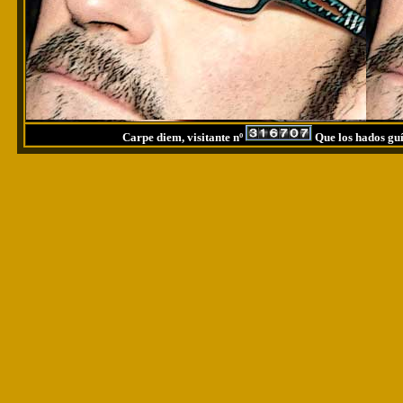
Carpe diem, visitante nº
Que los hados guí