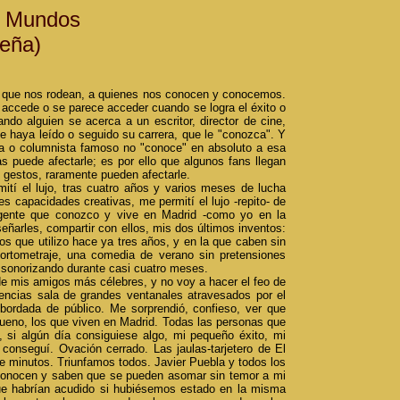
s Mundos
eña)
nas que nos rodean, a quienes nos conocen y conocemos.
se accede o se parece acceder cuando se logra el éxito o
do alguien se acerca a un escritor, director de cine,
le haya leído o seguido su carrera, que le "conozca". Y
tista o columnista famoso no "conoce" en absoluto a esa
 puede afectarle; es por ello que algunos fans llegan
s gestos, raramente pueden afectarle.
mití el lujo, tras cuatro años y varios meses de lucha
es capacidades creativas, me permití el lujo -repito- de
gente que conozco y vive en Madrid -como yo en la
ñarles, compartir con ellos, mis dos últimos inventos:
os que utilizo hace ya tres años, y en la que caben sin
ortometraje, una comedia de verano sin pretensiones
y sonorizando durante casi cuatro meses.
de mis amigos más célebres, y no voy a hacer el feo de
ncias sala de grandes ventanales atravesados por el
sbordada de público. Me sorprendió, confieso, ver que
bueno, los que viven en Madrid. Todas las personas que
si algún día consiguiese algo, mi pequeño éxito, mi
onseguí. Ovación cerrado. Las jaulas-tarjetero de El
e minutos. Triunfamos todos. Javier Puebla y todos los
conocen y saben que se pueden asomar sin temor a mi
 que habrían acudido si hubiésemos estado en la misma