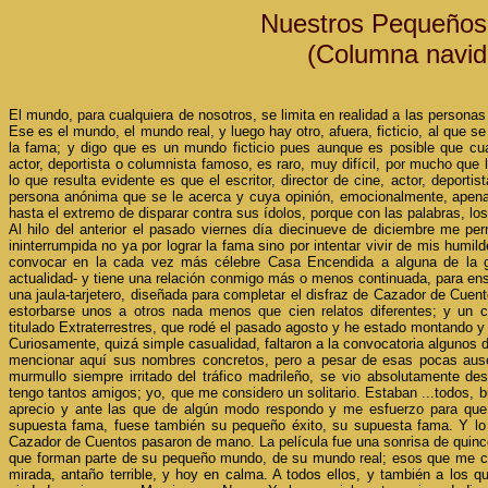
Nuestros Pequeño
(Columna navid
El mundo, para cualquiera de nosotros, se limita en realidad a las perso
Ese es el mundo, el mundo real, y luego hay otro, afuera, ficticio, al que 
la fama; y digo que es un mundo ficticio pues aunque es posible que cuan
actor, deportista o columnista famoso, es raro, muy difícil, por mucho que 
lo que resulta evidente es que el escritor, director de cine, actor, depor
persona anónima que se le acerca y cuya opinión, emocionalmente, apenas
hasta el extremo de disparar contra sus ídolos, porque con las palabras, lo
Al hilo del anterior el pasado viernes día diecinueve de diciembre me per
ininterrumpida no ya por lograr la fama sino por intentar vivir de mis humild
convocar en la cada vez más célebre Casa Encendida a alguna de la 
actualidad- y tiene una relación conmigo más o menos continuada, para ense
una jaula-tarjetero, diseñada para completar el disfraz de Cazador de Cuent
estorbarse unos a otros nada menos que cien relatos diferentes; y un c
titulado Extraterrestres, que rodé el pasado agosto y he estado montando 
Curiosamente, quizá simple casualidad, faltaron a la convocatoria algunos 
mencionar aquí sus nombres concretos, pero a pesar de esas pocas ause
murmullo siempre irritado del tráfico madrileño, se vio absolutamente de
tengo tantos amigos; yo, que me considero un solitario. Estaban ...todos, 
aprecio y ante las que de algún modo respondo y me esfuerzo para que, 
supuesta fama, fuese también su pequeño éxito, su supuesta fama. Y lo c
Cazador de Cuentos pasaron de mano. La película fue una sonrisa de quinc
que forman parte de su pequeño mundo, de su mundo real; esos que me 
mirada, antaño terrible, y hoy en calma. A todos ellos, y también a los