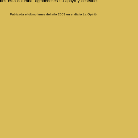
rles esta columna, agradecerles su apoyo y desearles
Publicada el último lunes del año 2003 en el diario La Opinión