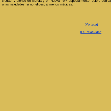
ciudad -y pienso en Murcia y en Nueva York especialmente- quiero dedica
unas navidades, si no felices, al menos mágicas.
(Portada)
(La Relatividad)