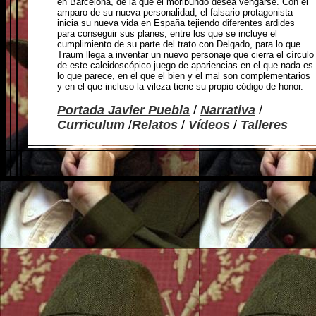
en Barcelona, de la que el moribundo desea vengarse. Con el
amparo de su nueva personalidad, el falsario protagonista
inicia su nueva vida en España tejiendo diferentes ardides
para conseguir sus planes, entre los que se incluye el
cumplimiento de su parte del trato con Delgado, para lo que
Traum llega a inventar un nuevo personaje que cierra el círculo
de este caleidoscópico juego de apariencias en el que nada es
lo que parece, en el que el bien y el mal son complementarios
y en el que incluso la vileza tiene su propio código de honor.
Portada Javier Puebla
/
Narrativa
/
Curriculum
/
Relatos
/
Vídeos
/
Talleres