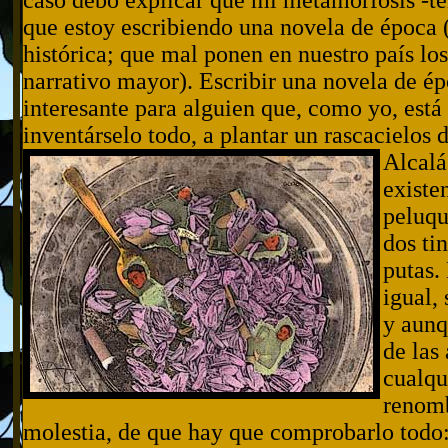
caso debo explicar que mi metamorfosis -te
que estoy escribiendo una novela de época (
histórica; que mal ponen en nuestro país los
narrativo mayor). Escribir una novela de ép
interesante para alguien que, como yo, est
inventárselo todo, a plantar un rascacielos 
Alcalá
existen
peluqu
dos tin
putas.
igual, 
y aunq
de las
cualqu
renomb
molestia, de que hay que comprobarlo todo: