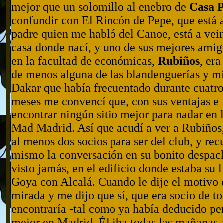
mejor que un solomillo al enebro de
Casa 
confundir con El Rincón de Pepe, que está a
padre quien me habló del Canoe, está a vei
casa donde nací, y uno de sus mejores ami
en la facultad de económicas,
Rubiños
, era
de menos alguna de las blandenguerías y mi
Dakar que había frecuentado durante cuatro
meses me convencí que, con sus ventajas e 
encontrar ningún sitio mejor para nadar en 
Mad Madrid. Así que acudí a ver a Rubiños,
al menos dos socios para ser del club, y re
mismo la conversación en su bonito despach
visto jamás, en el edificio donde estaba su l
Goya con Alcalá. Cuando le dije el motivo d
mirada y me dijo que sí, que era socio de to
encontraría -tal como ya había deducido pe
mejor en Madrid. Él iba todas las mañanas 