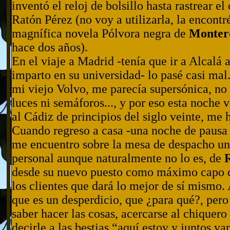
inventó el reloj de bolsillo hasta rastrear el
Ratón Pérez (no voy a utilizarla, la encontré
magnífica novela Pólvora negra de
Monter
hace dos años).
En el viaje a Madrid -tenía que ir a Alcalá 
imparto en su universidad- lo pasé casi ma
mi viejo Volvo, me parecía supersónica, no 
luces ni semáforos..., y por eso esta noche v
al Cádiz de principios del siglo veinte, me 
Cuando regreso a casa -una noche de pausa 
me encuentro sobre la mesa de despacho una
personal aunque naturalmente no lo es, de
desde su nuevo puesto como máximo capo 
los clientes que dará lo mejor de sí mismo.
que es un desperdicio, que ¿para qué?, pero
saber hacer las cosas, acercarse al chiquero 
decirle a las bestias “aquí estoy y juntos v