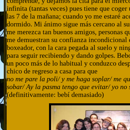
comprende, y dejamos la cita para el miérc
infinita (tantas veces) pues tiene que coger
las 7 de la mañana; cuando yo me estaré a
dormido. Mi ánimo sigue más cercano al sue
me merezca tan buenos amigos, personas qu
me demuestran su confianza incondicional 
boxeador, con la cara pegada al suelo y ni
para seguir recibiendo y dando golpes. Beb
un poco más de lo habitual y conduzco desp
chico de regreso a casa para que
no me pare la poli/ y me haga soplar/ me qu
sobar/ Ay la pasma tengo que evitar/ yo no 
(definitivamente: bebí demasiado)