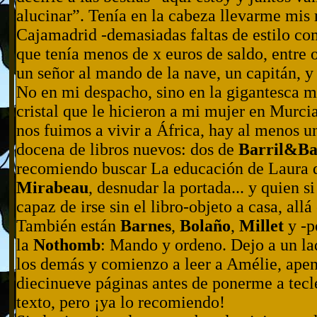
alucinar”. Tenía en la cabeza llevarme mis
Cajamadrid -demasiadas faltas de estilo co
que tenía menos de x euros de saldo, entre 
un señor al mando de la nave, un capitán, y
No en mi despacho, sino en la gigantesca m
cristal que le hicieron a mi mujer en Murci
nos fuimos a vivir a África, hay al menos u
docena de libros nuevos: dos de
Barril&Ba
recomiendo buscar La educación de Laura 
Mirabeau
, desnudar la portada... y quien si
capaz de irse sin el libro-objeto a casa, allá 
También están
Barnes
,
Bolaño
,
Millet
y -p
la
Nothomb
: Mando y ordeno. Dejo a un la
los demás y comienzo a leer a Amélie, ape
diecinueve páginas antes de ponerme a tecl
texto, pero ¡ya lo recomiendo!