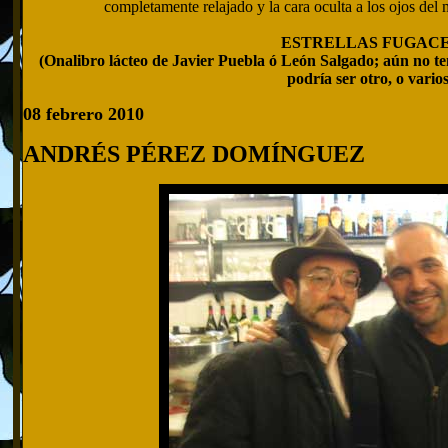
completamente relajado y la cara oculta a los ojos del
ESTRELLAS FUGAC
(Onalibro lácteo de Javier Puebla ó León Salgado; aún no te
podría ser otro, o varios
08 febrero 2010
ANDRÉS PÉREZ DOMÍNGUEZ