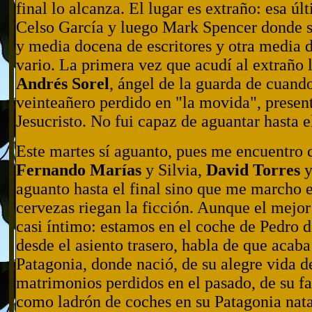
final lo alcanza. El lugar es extraño: esa úl
Celso García y luego Mark Spencer donde se
y media docena de escritores y otra media 
vario. La primera vez que acudí al extraño l
Andrés Sorel
, ángel de la guarda de cuand
veinteañero perdido en "la movida", present
Jesucristo. No fui capaz de aguantar hasta el
Este martes sí aguanto, pues me encuentro
Fernando Marías
y Silvia,
David Torres
y
aguanto hasta el final sino que me marcho e
cervezas riegan la ficción. Aunque el mejo
casi íntimo: estamos en el coche de Pedro 
desde el asiento trasero, habla de que acaba
Patagonia, donde nació, de su alegre vida de
matrimonios perdidos en el pasado, de su fam
como ladrón de coches en su Patagonia natal