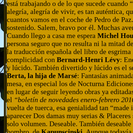
está trabajando o de lo que sucede cuando 
alegría, alegría de vivir, es tan auténtica, q
cuantos vamos en el coche de Pedro de Paz.
sostenido. Salem, bravo por él. Muchas aven
Cuando llego a casa me espera
Michel Hou
persona seguro que no resulta ni la mitad de
la traducción española del libro de esgrima 
complicidad con
Bernard-Henri Lévy
: En
y lúcido. También divertido y lúcido es el s
Berta, la hija de Marsé
: Fantasías animada
mesa, en especial los de Nocturna Ediciones
en lugar de seguir leyendo obras ya editad
el
“boletín de novedades enero-febrero 20
vuelta de tuerca, esa genialidad tan “made i
aparecer Dos damas muy serias & Placeres s
solo volumen. Deseable. También deseable C
hombro, de
Kapunscinski
. Aunque todavía