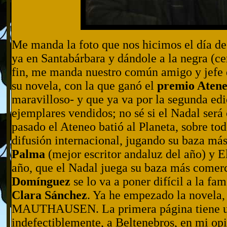
Me manda la foto que nos hicimos el día de 
ya en Santabárbara y dándole a la negra (cer
fin, me manda nuestro común amigo y jefe
su novela, con la que ganó el
premio Atene
maravilloso- y que ya va por la segunda ed
ejemplares vendidos; no sé si el Nadal será
pasado el Ateneo batió al Planeta, sobre to
difusión internacional, jugando su baza más
Palma
(mejor escritor andaluz del año) y E
año, que el Nadal juega su baza más comer
Domínguez
se lo va a poner difícil a la f
Clara Sánchez
. Ya he empezado la novel
MAUTHAUSEN. La primera página tiene un
indefectiblemente, a Beltenebros, en mi op