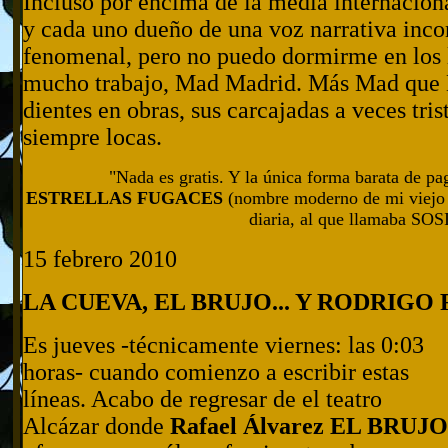
Incluso por encima de la media internacion
y cada uno dueño de una voz narrativa inco
fenomenal, pero no puedo dormirme en los l
mucho trabajo, Mad Madrid. Más Mad que M
dientes en obras, sus carcajadas a veces trist
siempre locas.
"Nada es gratis. Y la única forma barata de pa
ESTRELLAS FUGACES
(nombre moderno de mi viejo an
diaria, al que llamaba SO
15 febrero 2010
LA CUEVA, EL BRUJO... Y RODRIGO
Es jueves -técnicamente viernes: las 0:03
horas- cuando comienzo a escribir estas
líneas. Acabo de regresar de el teatro
Alcázar donde
Rafael Álvarez EL BRUJO