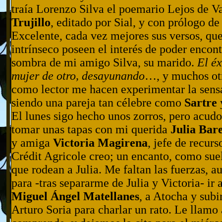
traía Lorenzo Silva el poemario Lejos de V
Trujillo
, editado por Sial, y con prólogo d
Excelente, cada vez mejores sus versos, qu
intrínseco poseen el interés de poder encon
sombra de mi amigo Silva, su marido.
El éx
mujer de otro, desayunando
…, y muchos otr
como lector me hacen experimentar la sens
siendo una pareja tan célebre como
Sartre
El lunes sigo hecho unos zorros, pero acudo
tomar unas tapas con mi querida
Julia Bare
y amiga
Victoria Magirena
, jefe de recur
Crédit Agricole creo; un encanto, como sue
que rodean a Julia. Me faltan las fuerzas, 
para -tras separarme de Julia y Victoria- ir 
Miguel Ángel Matellanes
, a Atocha y subir
Arturo Soria para charlar un rato. Le llamo