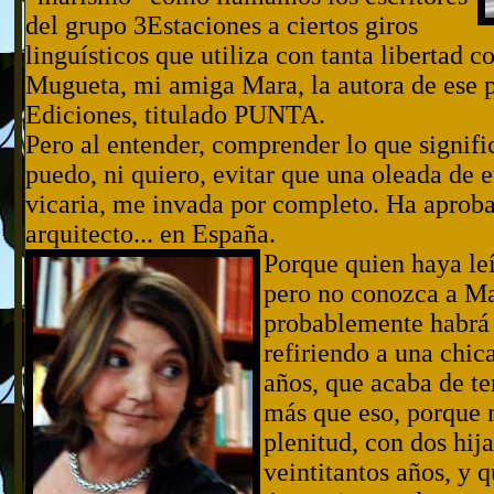
del grupo 3Estaciones a ciertos giros
linguísticos que utiliza con tanta libertad
Mugueta, mi amiga Mara, la autora de ese p
Ediciones, titulado PUNTA.
Pero al entender, comprender lo que signifi
puedo, ni quiero, evitar que una oleada de e
vicaria, me invada por completo. Ha aproba
arquitecto... en España.
Porque quien haya leí
pero no conozca a M
probablemente habrá
refiriendo a una chic
años, que acaba de te
más que eso, porque 
plenitud, con dos hij
veintitantos años, y q