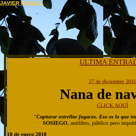
JAVIER PUEBLA
ULTIMA ENTRA
27 de diciembre 201
Nana de na
CLICK AQUÍ
"Capturar estrellas fugaces. Eso es lo que in
SOSIEGO
, antilibro, público pero impub
18 de enero 2010