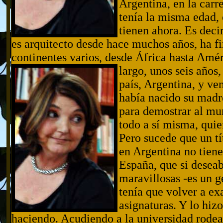
Argentina, en la carr
tenía la misma edad, 
tienen ahora. Es dec
es arquitecto desde hace muchos años, ha f
continentes varios, desde África hasta Amér
largo, unos seis años
país, Argentina, y ve
había nacido su madr
para demostrar al mu
todo a sí misma, qui
Pero sucede que un tí
en Argentina no tien
España, que si deseab
maravillosas -es un g
tenía que volver a e
asignaturas. Y lo hiz
haciendo. Acudiendo a la universidad rodea