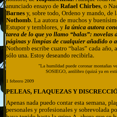
anunciado ensayo de
Rafael Chirbes
, o Na
Barnes
y, sobre todo, Ordeno y mando, de
Nothomb
. La autora de muchos y buenísimo
Estupor y temblores, y
la única autora con
tarea de lo que yo llamo “balas”: novelas 
páginas y limpias de cualquier añadido o 
Nothomb escribe cuatro “balas” cada año, a
sólo una. Estoy deseando recibirla.
"La humildad puede coronar montañas ved
SOSIEGO, antilibro (quizá ya en exti
1 febrero 2009
PELEAS, FLAQUEZAS Y DISCRECCI
Apenas nada puedo contar esta semana, pla
personales y profesionales y sobrevolada por
haya tenido hasta la gripe A, ahora que se h