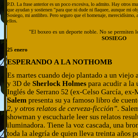
P.D. La frase anterior es un poco excesiva, lo admito. Hay otros 
que ayudan y sostienen "para que ni dude ni flaquee, aunque mi obj
Sosiego, mi antilibro. Pero seguro que el homenaje, merecidísimo,
ellos.
"El boxeo es un deporte noble. No se permiten l
SOSIEGO
25 enero
ESPERANDO A LA NOTHOMB
Es martes cuando dejo plantado a un viejo a
y 3D de
Sherlock Holmes
para acudir a la 
Inglés de Serrano 52 (ex-Celso García, ex
Salem
presenta su ya famoso libro de cuen
2, y otros relatos de cerveza-ficción”.
Salem
showman y escucharle leer sus relatos resul
iluminadora. Tiene la voz cascada, una bron
toda la alegría de quien lleva treinta años 