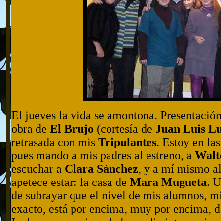
El jueves la vida se amontona. Presentación
obra de
El Brujo
(cortesía de
Juan Luis L
retrasada con mis
Tripulantes
. Estoy en las
pues mando a mis padres al estreno, a
Walt
escuchar a
Clara Sánchez
, y a mí mismo a
apetece estar: la casa de
Mara Mugueta
. 
de subrayar que el nivel de mis alumnos, mi
exacto, está por encima, muy por encima, d