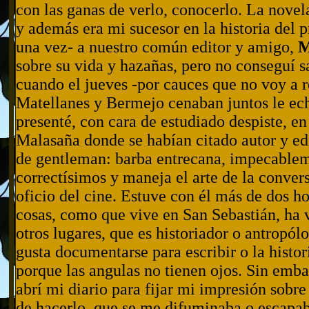
con las ganas de verlo, conocerlo. La nov
y además era mi sucesor en la historia del 
una vez- a nuestro común editor y amigo,
M
sobre su vida y hazañas, pero no conseguí s
cuando el jueves -por cauces que no voy a 
Matellanes y Bermejo cenaban juntos le ech
presenté, con cara de estudiado despiste, en 
Malasaña donde se habían citado autor y ed
de gentleman: barba entrecana, impecablem
correctísimos y maneja el arte de la conve
oficio del cine. Estuve con él más de dos 
cosas, como que vive en San Sebastián, ha 
otros lugares, que es historiador o antropól
gusta documentarse para escribir o la histor
porque las angulas no tienen ojos. Sin emba
abrí mi diario para fijar mi impresión sobre
de hacerlo, que se me difuminaba o escapab