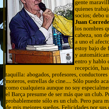
gente maravill
quienes trabaj
socios; debo 
Juan Corred
los nombres q
cabeza, son d
a uno el afect
estoy bajo de 
y automáticam
entro y hablo c
recepción, ha
taquilla: abogados, profesores, conductores 
moteros, estrellas de cine.... Sólo puedo ac
como cualquiera aunque no soy especialmen
el Barça presume de ser más que un club. P
probablemente sólo es un club. Pero para mí 
de mis mejores sueños. Felicidades por sus