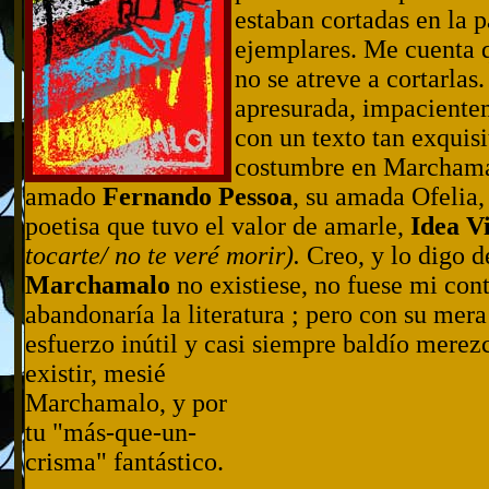
estaban cortadas en la p
ejemplares. Me cuenta q
no se atreve a cortarlas.
apresurada, impaciente
con un texto tan exquisi
costumbre en Marchamal
amado
Fernando Pessoa
, su amada Ofelia,
poetisa que tuvo el valor de amarle,
Idea V
tocarte/ no te veré morir).
Creo, y lo digo d
Marchamalo
no existiese, no fuese mi co
abandonaría la literatura ; pero con su mera
esfuerzo inútil y casi siempre baldío merez
existir, mesié
Marchamalo, y por
tu "más-que-un-
crisma" fantástico.