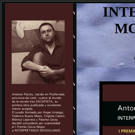
INT
MO