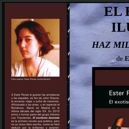
EL
I
HAZ MI
de
E