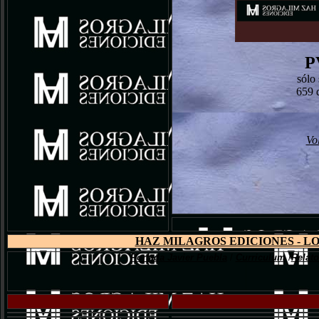
P
sólo 
659 d
Vo
HAZ MILAGROS EDICIONES - LO
Portada Javier Puebla
/
Curriculum
/
Relato