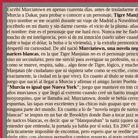
Escribí Murciatown en apenas cuarenta días, antes de trasladarme d
Murcia a Dakar, para probar o conocer a un personaje,
Tigre Manj
cuyo nombre se me ocurrió durante un viaje de Madrid a Nosedónde
escribirlo en mi diario y sin darme cuenta- el vicio de la pluma- añad
el nombre: éste es el personaje que me hará rico. Nunca me he fíad
mucho de mi inteligencia, pero sí de mi intuición (suelo saber cuan
subir o bajar el dólar, la bolsa o la vivienda), y la extraña premonici
despertó mi curiosidad. De ahí nació
Murciatown, una novela ne
narices blancas
, en la que Tigre Manjatan no es el personaje princi
sino un secundario; pero me sirivió para averiguar su profesión, su 
como se mueve, respira, salta... algo tiene de Tigre, lógico, y much
Manjatan (de ciudadano que ni siquiera sabe como se escribe, como
exactamente, la ciudad en la que vive). En cuanto al título se trata d
juego que nació al llegar a Murcia y afirmar el amigo Javier Puebla
"Murcia es igual que Nueva York"
; juego que mantuve en mis c
años murcianos y que llegó al extremo cuando creé un barrio imagin
neoyorquino, que se llamaba así: Murciatown, donde se bebía cerve
espuertas, las tapas eran excelentes y las chicas más guapas que en
ninguna parte del mundo. En cuanto a lo de "novela negra de naric
blancas" se inspira en un bar de Brooklyn donde iban a tocar jazz 
de narices blancas, es decir: que se "blanqueaban" la nariz (quien q
entender que entienda; la portada ya habla por sí sola). En 2007 el l
prácticamente imposible de encontrar, pero espero que se reedite pr
algún sitio; con algunos pequeños cambios respecto al texto original