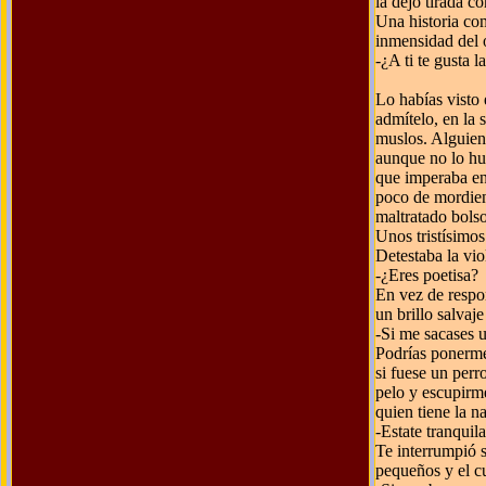
la dejó tirada c
Una historia com
inmensidad del 
-¿A ti te gusta l
Lo habías visto 
admítelo, en la 
muslos. Alguien,
aunque no lo hub
que imperaba en 
poco de mordien
maltratado bols
Unos tristísimos
Detestaba la vio
-¿Eres poetisa?
En vez de respon
un brillo salvaj
-Si me sacases u
Podrías ponerme
si fuese un perr
pelo y escupirme
quien tiene la n
-Estate tranquil
Te interrumpió s
pequeños y el c