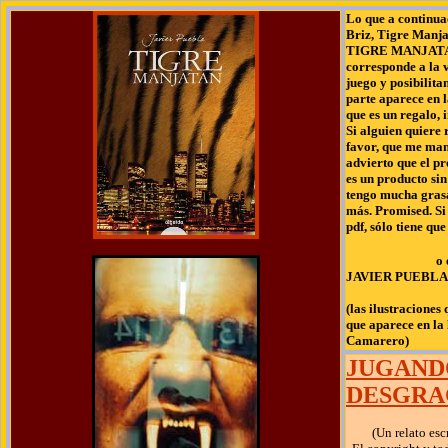
Lo que a continua
Briz, Tigre Manja
TIGRE MANJATAN 
corresponde a la 
juego y posibilita
parte aparece en l
que es un regalo, 
Si alguien quiere 
favor, que me man
advierto que el 
es un producto si
tengo mucha grasa
más. Promised. Si 
pdf, sólo tiene qu
o 
JAVIER PUEBLA
(las ilustraciones
que aparece en la 
Camarero
)
JUGAND
DESGRA
(Un relato esc