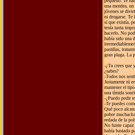
pequeño. Te hab
una mentira, un 
jóvenes se divirt
ni drogarse. Te
sí que existía, 
tenía tanta impo
hacerlo. No pod
había sido una 
irremediablemen
pastillas, trata
gran plaga. La p
-¿Tu crees que 
¿sabes?
-Todos nos sent
Justamente tú e
mantener el tip
una tímida sonri
-¿Puedo pedir m
-Te puedes comer
Qué poco alcanz
pobre muchacha 
redada de la po
No fuiste capaz 
había bastado p