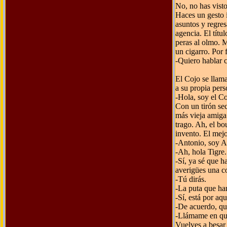
No, no has vist
Haces un gesto 
asuntos y regres
agencia. El títu
peras al olmo. 
un cigarro. Por f
-Quiero hablar 
El Cojo se llama
a su propia per
-Hola, soy el Co
Con un tirón sec
más vieja amiga
trago. Ah, el b
invento. El mejo
-Antonio, soy A
-Ah, hola Tigre
-Sí, ya sé que h
averigües una c
-Tú dirás.
-La puta que ha
-Sí, está por aqu
-De acuerdo, quie
-Llámame en qu
Vuelves a besar 