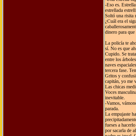
-Eso es. Estrella
estrellada estrell
Soltó una risita
¿Cuál era el si
caballerosamente
dinero para que
La policía te ah
sí. No es que ah
Cupido. Se trat
entre los árbole
naves espaciales
tercera fase. Te
Gritos y confus
capitán, yo me v
Las chicas medi
Voces masculina
inevitable.
-Vamos, vámonos
parada.
La empujaste ha
precipitadament
fueses a hacerlo
por sacarla de a
padre es igual. 