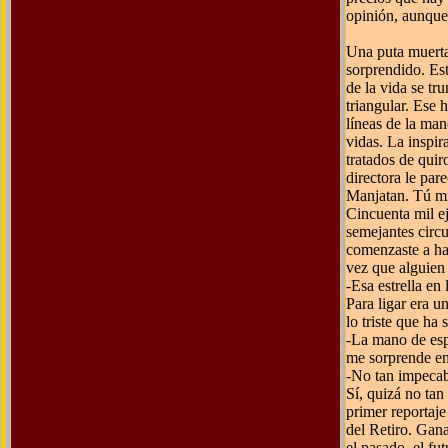
opinión, aunque 
Una puta muerta
sorprendido. Est
de la vida se t
triangular. Ese 
líneas de la man
vidas. La inspi
tratados de qui
directora le par
Manjatan. Tú mi
Cincuenta mil ej
semejantes circu
comenzaste a ha
vez que alguien 
-Esa estrella en
Para ligar era u
lo triste que ha
-La mano de esp
me sorprende en
-No tan impecab
Sí, quizá no ta
primer reportaje
del Retiro. Gana
el pasado, el fu