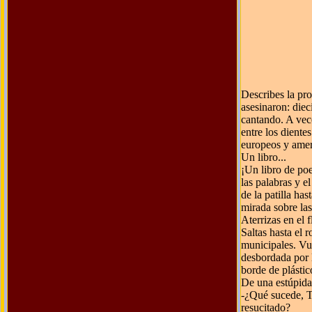
Describes la pro
asesinaron: diec
cantando. A vece
entre los dientes
europeos y amer
Un libro...
¡Un libro de po
las palabras y e
de la patilla ha
mirada sobre las
Aterrizas en el
Saltas hasta el 
municipales. Vue
desbordada por l
borde de plástic
De una estúpida
-¿Qué sucede, Ti
resucitado?