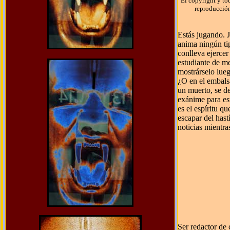
El copyright y to
reproducción 
Estás jugando. 
anima ningún tip
conlleva ejerce
estudiante de me
mostrárselo lue
¿O en el embals
un muerto, se de
exánime para es
es el espíritu q
escapar del hastí
noticias mientra
Ser redactor de 