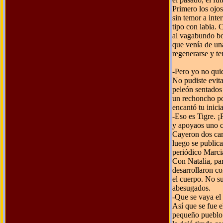
Primero los ojo
sin temor a inte
tipo con labia. 
al vagabundo bo
que venía de una
regenerarse y te
-Pero yo no qui
No pudiste evita
peleón sentados
un rechoncho pol
encantó tu inicia
-Eso es Tigre. ¡
y apoyaos uno co
Cayeron dos car
luego se publica
periódico Marcia
Con Natalia, par
desarrollaron co
el cuerpo. No su
abesugados.
-Que se vaya el 
Así que se fue e
pequeño pueblo 