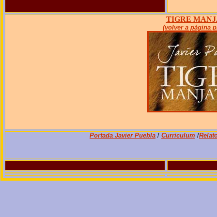
TIGRE MAN
(volver a página p
Portada Javier Puebla
/
Curriculum
/
Relat