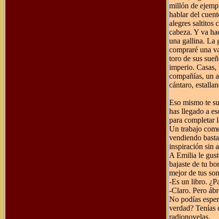
millón de ejempl
hablar del cuent
alegres saltitos
cabeza. Y va ha
una gallina. La
compraré una vac
toro de sus sueñ
imperio. Casas, 
compañías, un av
cántaro, estalla
Eso mismo te suc
has llegado a es
para completar l
Un trabajo comer
vendiendo basta
inspiración sin 
A Emilia le gust
bajaste de tu bo
mejor de tus son
-Es un libro. ¿
-Claro. Pero ábr
No podías esper
verdad? Tenías q
radionovelas.