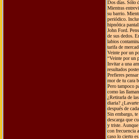
Dos días. Sólo 
Mientras entrev
su barrio. Mient
periódico. Inclu
hipnótica pantal
John Ford. Pensa
de sus dedos. E
labios contamina
tarifa de mercad
Veinte por un p
“Veinte por un 
Invitar a una am
resultados poste
Prefieres pensa
mor de tu cara b
Pero tampoco par
como las llaman 
¿Retirarla de la
diaria? ¿Lavarte
después de cada 
Sin embargo, te 
descarga que cua
y triste. Aunque
con frecuencia a
caso lo cierto es