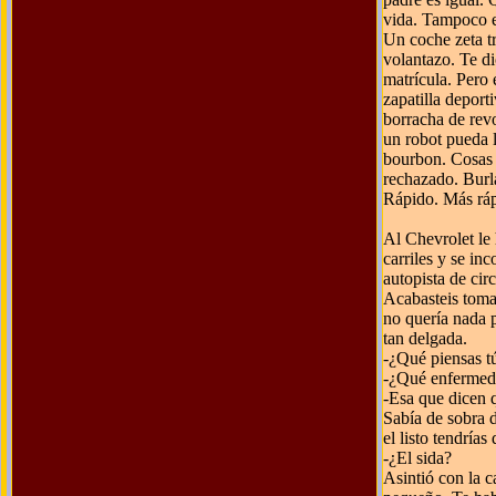
vida. Tampoco e
Un coche zeta tr
volantazo. Te d
matrícula. Pero 
zapatilla deport
borracha de revo
un robot pueda l
bourbon. Cosas a
rechazado. Burl
Rápido. Más ráp
Al Chevrolet le 
carriles y se inc
autopista de cir
Acabasteis toman
no quería nada p
tan delgada.
-¿Qué piensas t
-¿Qué enferme
-Esa que dicen 
Sabía de sobra d
el listo tendrías 
-¿El sida?
Asintió con la 