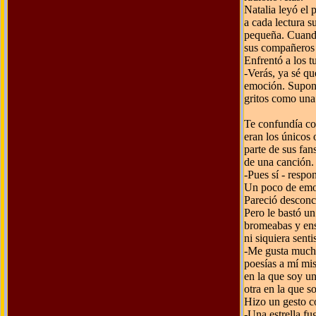
Natalia leyó el 
a cada lectura 
pequeña. Cuando 
sus compañeros d
Enfrentó a los t
-Verás, ya sé qu
emoción. Supong
gritos como una 
Te confundía co
eran los únicos 
parte de sus fan
de una canción.
-Pues sí - respo
Un poco de emoc
Pareció desconce
Pero le bastó u
bromeabas y ens
ni siquiera sentis
-Me gusta mucho
poesías a mí mi
en la que soy u
otra en la que so
Hizo un gesto c
-Una estrella fu