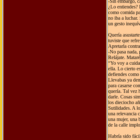
-Sin embargo, ca
¿Lo entiendes? 
como comida par
no iba a luchar.
un gesto inequí
Quería asustarte
tuviste que refr
Apretarla contra
-No pasa nada, 
Relájate. Mataré
“Yo voy a cuidar
ella. Lo cierto 
defiendes como g
Llevabas ya dem
para casarse con
quería. Tal vez 
darle. Cosas si
los dieciocho añ
Sutilidades. A l
una relevancia c
una mujer, una b
de la calle impl
Habría sido fácil