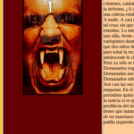
crímenes, catást
la deforma. ¿A 
una cabeza estal
A nadie. A casi 
tal cosa; sin qu
entrañas. Lo mis
una silla, frente
variopintos dram
que dos niños de
para robar la re
adolescente le c
Pero ya sólo se 
Demasiados esqu
Demasiadas anci
Demasiados niño
Son casi las onc
maquetar. En el 
periodista quie
la noticia si es 
predilecta del m
tienes que matar
de un manotazo 
patilla izquierd