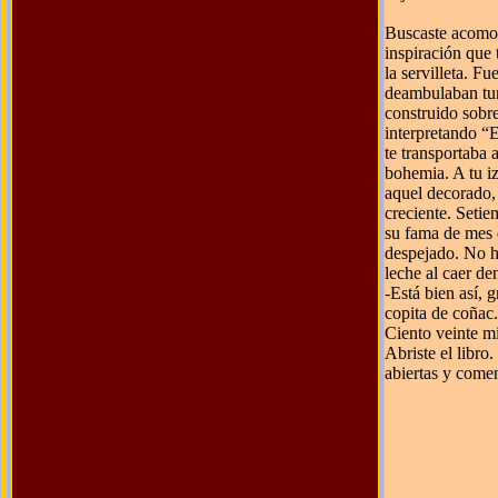
Buscaste acomod
inspiración que 
la servilleta. F
deambulaban turi
construido sobre
interpretando “
te transportaba
bohemia. A tu iz
aquel decorado, 
creciente. Seti
su fama de mes d
despejado. No h
leche al caer den
-Está bien así, 
copita de coñac.
Ciento veinte mi
Abriste el libro
abiertas y comen