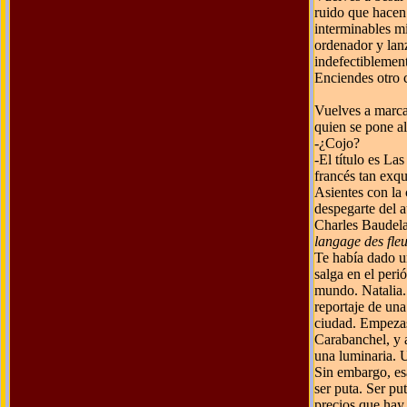
ruido que hacen
interminables m
ordenador y lanz
indefectiblement
Enciendes otro 
Vuelves a marca
quien se pone al
-¿Cojo?
-El título es La
francés tan exqu
Asientes con la 
despegarte del a
Charles Baudela
langage des fleu
Te había dado u
salga en el peri
mundo. Natalia. 
reportaje de una
ciudad. Empezas
Carabanchel, y 
una luminaria. 
Sin embargo, esa
ser puta. Ser pu
precios que hay 