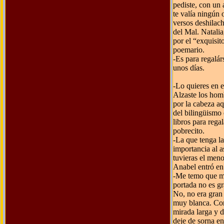
pediste, con un
te valía ningún 
versos deshilac
del Mal. Natalia
por el “exquisi
poemario.
-Es para regalár
unos días.
-Lo quieres en e
Alzaste los hom
por la cabeza aq
del bilingüismo
libros para rega
pobrecito.
-La que tenga la
importancia al a
tuvieras el meno
Anabel entró en
-Me temo que me
portada no es gr
No, no era gran
muy blanca. Com
mirada larga y d
deje de sorna en