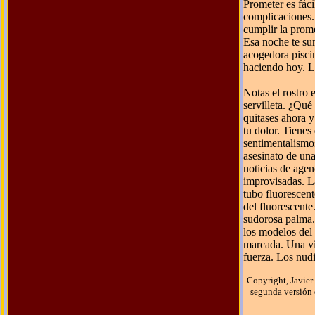
Prometer es fáci
complicaciones. 
cumplir la prome
Esa noche te sum
acogedora pisci
haciendo hoy. L
Notas el rostro
servilleta. ¿Qué
quitases ahora y
tu dolor. Tienes
sentimentalismos
asesinato de una 
noticias de agen
improvisadas. L
tubo fluorescent
del fluorescente
sudorosa palma.
los modelos del 
marcada. Una vid
fuerza. Los nudi
Copyright, Javier 
segunda versión