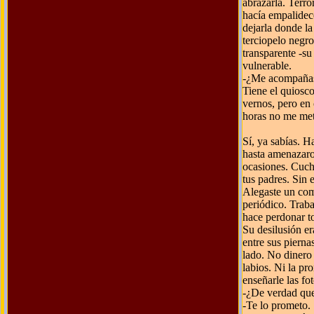
abrazarla. Terro
hacía empalidec
dejarla donde la
terciopelo negro
transparente -su
vulnerable.
-¿Me acompañas 
Tiene el quiosc
vernos, pero en 
horas no me met
Sí, ya sabías. H
hasta amenazaros
ocasiones. Cuchi
tus padres. Sin
Alegaste un com
periódico. Traba
hace perdonar to
Su desilusión era
entre sus piern
lado. No dinero
labios. Ni la p
enseñarle las fo
-¿De verdad que
-Te lo prometo.