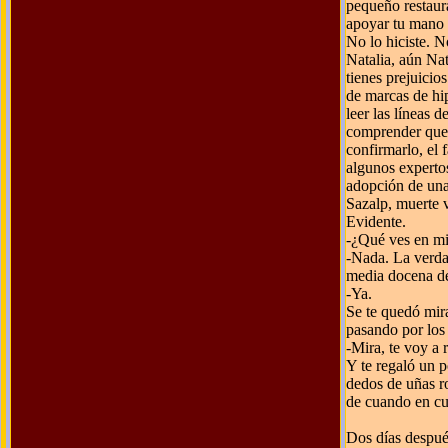
pequeño restaur
apoyar tu mano e
No lo hiciste. 
Natalia, aún Nat
tienes prejuici
de marcas de hi
leer las líneas 
comprender que 
confirmarlo, el 
algunos expertos
adopción de una
Sazalp, muerte v
Evidente.
-¿Qué ves en m
-Nada. La verda
media docena de
-Ya.
Se te quedó mira
pasando por los
-Mira, te voy a 
Y te regaló un
dedos de uñas ro
de cuando en c
Dos días después