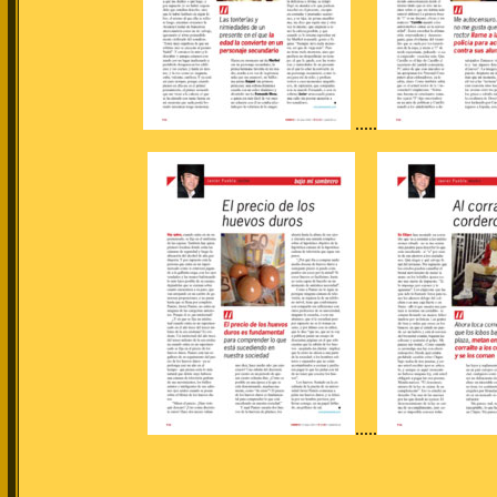
.....
.....