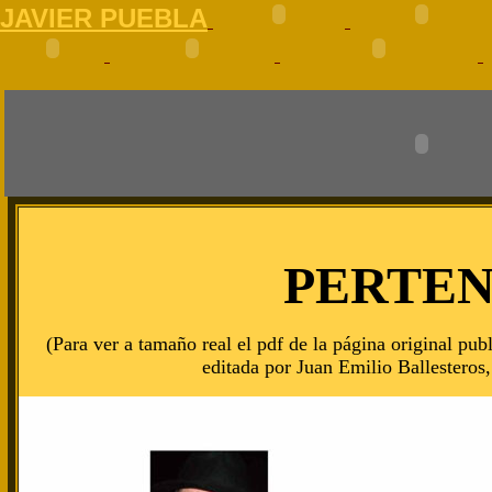
J
AVIER PUEBLA
PERTE
(Para ver a tamaño real el pdf de la página original p
editada por Juan Emilio Ballesteros