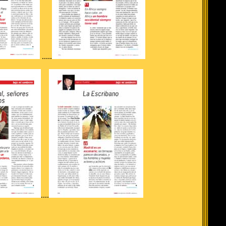
.....
....