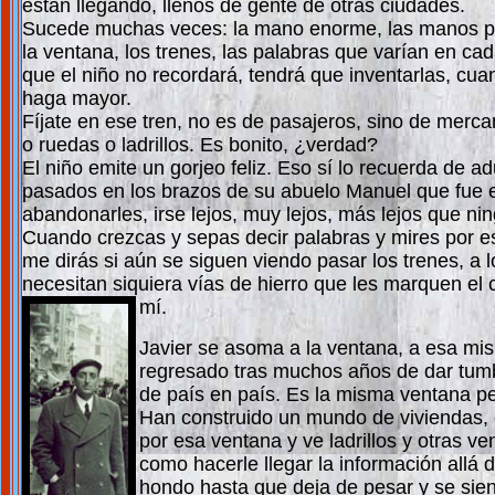
están llegando, llenos de gente de otras ciudades.
Sucede muchas veces: la mano enorme, las manos 
la ventana, los trenes, las palabras que varían en ca
que el niño no recordará, tendrá que inventarlas, cua
haga mayor.
Fíjate en ese tren, no es de pasajeros, sino de merca
o ruedas o ladrillos. Es bonito, ¿verdad?
El niño emite un gorjeo feliz. Eso sí lo recuerda de 
pasados en los brazos de su abuelo Manuel que fue e
abandonarles, irse lejos, muy lejos, más lejos que nin
Cuando crezcas y sepas decir palabras y mires por e
me dirás si aún se siguen viendo pasar los trenes, a 
necesitan siquiera vías de hierro que les marquen el 
mí
.
Javier se asoma a la ventana, a esa mi
regresado tras muchos años de dar tumbo
de país en país. Es la misma ventana pe
Han construido un mundo de viviendas, c
por esa ventana y ve ladrillos y otras v
como hacerle llegar la información allá 
hondo hasta que deja de pesar y se sient