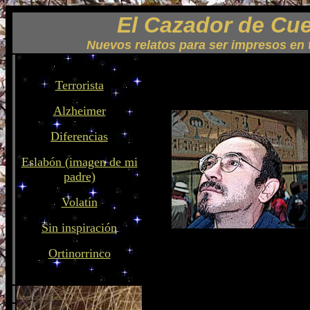
El Cazador de Cu
Nuevos relatos para ser impresos en t
Terrorista
hhhhhhhhhh
Alzheimer
Diferencias
Eslabón (imagen de mi
padre)
Volatín
Sin inspiración
hhhhhhhhhhhh
Ortinorrinco