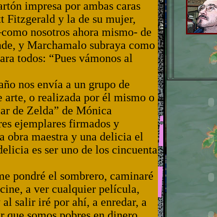
artón impresa por ambas caras
t Fitzgerald y la de su mujer,
a –como nosotros ahora mismo- de
ponde, y Marchamalo subraya como
ara todos: “Pues vámonos al
año nos envía a un grupo de
 arte, o realizada por él mismo o
ólar de Zelda” de Mónica
tres ejemplares firmados y
 obra maestra y una delicia el
elicia es ser uno de los cincuenta
 me pondré el sombrero, caminaré
cine, a ver cualquier película,
al salir iré por ahí, a enredar, a
ar que somos pobres en dinero