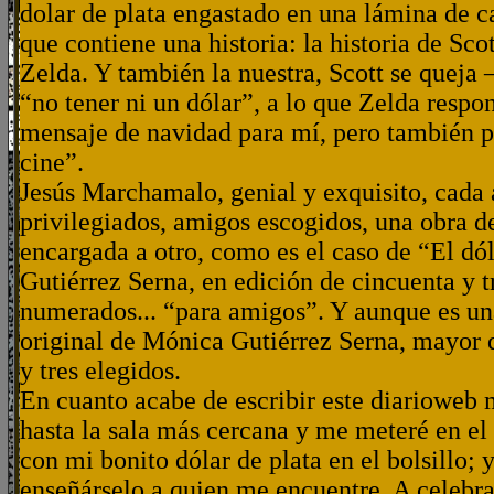
dolar de plata engastado en una lámina de c
que contiene una historia: la historia de Scot
Zelda. Y también la nuestra, Scott se quej
“no tener ni un dólar”, a lo que Zelda res
mensaje de navidad para mí, pero también p
cine”.
Jesús Marchamalo, genial y exquisito, cada 
privilegiados, amigos escogidos, una obra de
encargada a otro, como es el caso de “El d
Gutiérrez Serna, en edición de cincuenta y 
numerados... “para amigos”. Y aunque es una
original de Mónica Gutiérrez Serna, mayor d
y tres elegidos.
En cuanto acabe de escribir este diarioweb
hasta la sala más cercana y me meteré en el 
con mi bonito dólar de plata en el bolsillo; y 
enseñárselo a quien me encuentre. A celebr