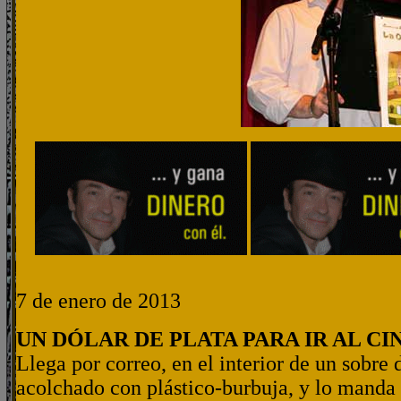
7 de enero de 2013
UN DÓLAR DE PLATA PARA IR AL CI
Llega por correo, en el interior de un sobre 
acolchado con plástico-burbuja, y lo manda