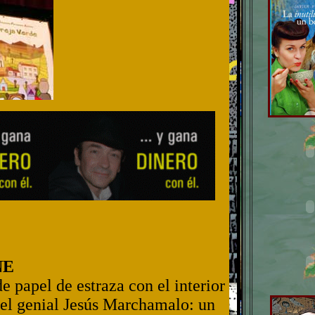
NE
de papel de estraza con el interior
 el genial Jesús Marchamalo: un