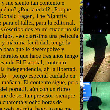
 y me siento tan contento e
qué no? ¿Por la edad? ¿Porque
 Donald Fagen, The Nightfly.
para el taller, para la editorial,
os (escribo dos en mi cuaderno sin
migos, veo clarísima una película
 y máxima facilidad, tengo la
 pasa que le desempolve y
retratos que hace tres años tengo
ueva de El Escorial, contento
la independencia, ah la libertad.
eloj –pongo especial cuidado en
la mañana. El contento sigue, pero
del portátil, aún con un ritmo
ome de ser tan previsor: siempre
n cuarenta y ocho horas de
na web, es mía, hago lo que me