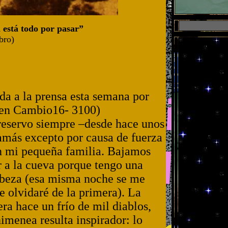
 está todo por pasar”
ibro)
da a la prensa esta semana por
s en Cambio16- 3100)
 reservo siempre –desde hace unos
jamás excepto por causa de fuerza
on mi pequeña familia. Bajamos
r a la cueva porque tengo una
abeza (esa misma noche se me
e olvidaré de la primera). La
era hace un frío de mil diablos,
himenea resulta inspirador: lo