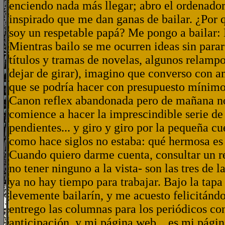
enciendo nada más llegar; abro el ordenador
inspirado que me dan ganas de bailar. ¿Por 
soy un respetable papá? Me pongo a bailar:
Mientras bailo se me ocurren ideas sin parar: 
títulos y tramas de novelas, algunos relamp
dejar de girar), imagino que converso con a
que se podría hacer con presupuesto mínimo
Canon reflex abandonada pero de mañana no
comience a hacer la imprescindible serie de 
pendientes... y giro y giro por la pequeña c
como hace siglos no estaba: qué hermosa es 
Cuando quiero darme cuenta, consultar un r
no tener ninguno a la vista- son las tres de 
ya no hay tiempo para trabajar. Bajo la tapa 
levemente bailarín, y me acuesto felicitánd
entrego las columnas para los periódicos co
anticipación, y mi página web... es mi pági