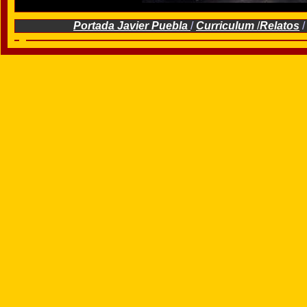
Portada Javier Puebla
/
Curriculum
/
Relatos