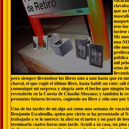
vacacio
clavaba
que no 
mascull
maqueta
(eso fue
tuviese 
Me mont
una NO
ello mo
prefiera
pública
mil pela
setos d
llevand
pero siempre llevándose los libros uno a uno hasta que en me
chaval, el que cogió el último libro, hasta hablé un rato: salí d
comuniqué mi sorpresa y alegría ante el hecho que ningún b
revenderlo en la Cuesta de Claudio Moyano; y también lo re
presuntos futuros lectores, cogiendo un libro y sólo uno por 
Una de las tardes de mi algo así como una semana de vacacio
Benjamín Escalonilla, quien por cierto se ha presentado al N
trabajado y se
lo merece: la abrí en el metro y no paré de lee
terminarla cuatro horas más tarde. Acudí a su casa, un piso 