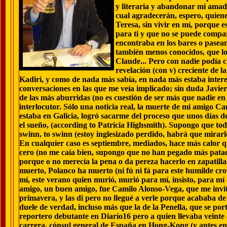
y literaria y abandonar mi amada 
cual agradecerán, espero, quien
Teresa, sin vivir en mí, porque 
para ti y que no se puede compar
encontraba en los bares o pasean
también menos conocidos, que lo
Claude... Pero con nadie podía c
revelación (con v) creciente de 
Kadiri, y como de nada más sabía, en nada más estaba intere
conversaciones en las que me veía implicado; sin duda Javie
de las más aburridas (no es cuestión de ser más que nadie en
interlocutor. Sólo una noticia real, la muerte de mi amigo C
estaba en Galicia, logró sacarme del proceso que unos días d
el sueño, (according to Patricia Highsmith). Supongo que tod
swinn, to swinn (estoy inglesizado perdido, habrá que mirarlo
En cualquier caso es septiembre, mediados, hace más calor q
cero (no me caía bien, supongo que no han pegado más patad
porque o no merecía la pena o da pereza hacerlo en zapatilla
muerto, Polanco ha muerto (ni fú ni fá para este humilde cron
mí, este verano quien murió, murió para mí, insisto, para mí
amigo, un buen amigo, fue Camilo Alonso-Vega, que me invi
primavera, y las di pero no llegué a verle porque acababa de
duele de verdad, incluso más que la de la Penella, que se 
reportero debutante en Diario16 pero a quien llevaba veinte
carrera, cónsul general de España en Hong-Kong (y antes en mi