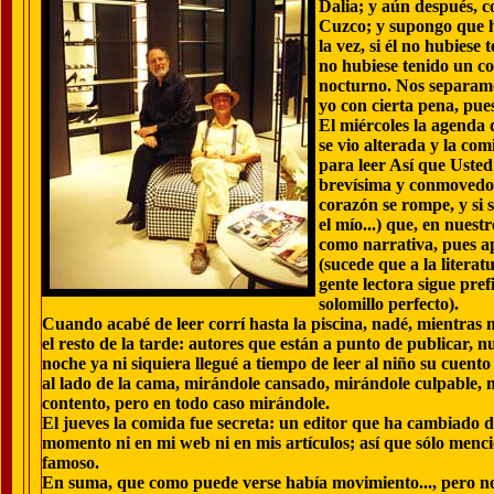
Dalia; y aún después, c
Cuzco; y supongo que h
la vez, si él no hubiese
no hubiese tenido un co
nocturno. Nos separamo
yo con cierta pena, pue
El miércoles la agenda 
se vio alterada y la co
para leer Así que Uste
brevísima y conmovedora 
corazón se rompe, y si 
el mío...) que, en nuestr
como narrativa, pues a
(sucede que a la literat
gente lectora sigue pre
solomillo perfecto).
Cuando acabé de leer corrí hasta la piscina, nadé, mientras
el resto de la tarde: autores que están a punto de publicar, nue
noche ya ni siquiera llegué a tiempo de leer al niño su cuen
al lado de la cama, mirándole cansado, mirándole culpable, 
contento, pero en todo caso mirándole.
El jueves la comida fue secreta: un editor que ha cambiado d
momento ni en mi web ni en mis artículos; así que sólo menc
famoso.
En suma, que como puede verse había movimiento..., pero n