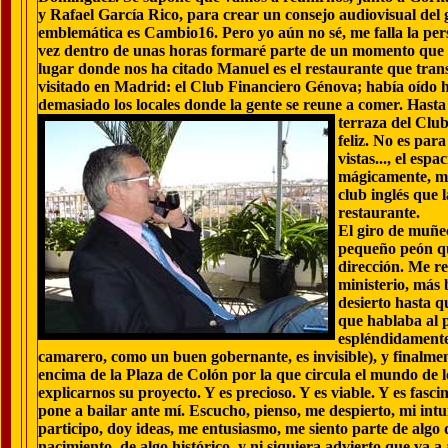
y Rafael García Rico, para crear un consejo audiovisual de
emblemática es Cambio16. Pero yo aún no sé, me falla la pers
vez dentro de unas horas formaré parte de un momento que 
lugar donde nos ha citado Manuel es el restaurante que tran
visitado en Madrid: el Club Financiero Génova; había oído h
demasiado los locales donde la gente se reune a comer. Hasta 
terraza del Clu
feliz. No es para
vistas..., el esp
mágicamente, me
club inglés que 
restaurante.
El giro de muñe
pequeño peón qu
dirección. Me res
ministerio, más
desierto hasta q
que hablaba al 
espléndidamente
camarero, como un buen gobernante, es invisible), y finalmen
encima de la Plaza de Colón por la que circula el mundo de
explicarnos su proyecto. Y es precioso. Y es viable. Y es fas
pone a bailar ante mí. Escucho, pienso, me despierto, mi in
participo, doy ideas, me entusiasmo, me siento parte de algo q
nacimiento, de algo histórico, y ni siquiera advierto que v