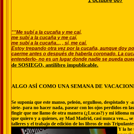
1 octubre 007
““Me subí a la cucaña y me caí,
me subí a la cucaña y me caí,
me subí a la cucaña..., , sí, me caí.
Estoy trepando otra vez por la cucaña, aunque doy po
caerme antes o después de haberla coronado. La cucañ
entenderlo- no es un lugar donde nadie se pueda qued
de SOSIEGO, antilibro impublicable.
ALGO ASÍ COMO UNA SEMANA DE VACACION
Se suponía que este manso, peleón, orgulloso, despistado y -an
siete- para no hacer nada, pasear con los ojos perdidos en las 
fingir que me llamo de otra manera (¿Lucas?) y mi idioma ma
que quiero y a quienes, ay Mad Madrid, casi nunca veo..., s
talleres y el trabajo de edición de los libros de mis Tripulan
Y la he 