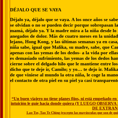
DÉJALO QUE SE VAYA
Déjalo ya, déjalo que se vaya. A los once años se sab
se olvidan o no se pueden decir porque sobrepasan las
mamá, déjalo ya. Y la madre mira a la niña desde lo
anegados de dolor. Más de cuatro meses en la unidad
lejano, Hong Kong, y las últimas semanas ya en casa, 
niña sabe, igual que Malika, su madre, sabe, que Cami
apenas con las yemas de los dedos- a la vida por ella
es demasiado sufrimiento, las yemas de los dedos han
cierne sobre el delgado hilo que le mantiene entre lo
dicho que te deje ir, Camilo; y yo… te dejo ir. Malik
de que viniese al mundo la otra niña, le coge la man
el contacto de otra piel en su piel ya casi transparen
“Un buen viajero no tiene planes fijos, ni está empeñado en
intuición le guíe hacia donde quiera (Y LUEGO O
DE EXTRAN
Lao Tse, Tao Te Ching (excepto las mayúsculas que son de quien