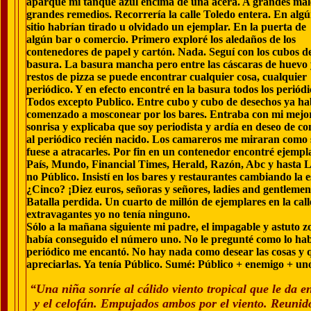
aparqué mi tanque azul encima de una acera. A grandes mal
grandes remedios. Recorrería la calle Toledo entera. En alg
sitio habrían tirado u olvidado un ejemplar. En la puerta de
algún bar o comercio. Primero exploré los aledaños de los
contenedores de papel y cartón. Nada. Seguí con los cubos d
basura. La basura mancha pero entre las cáscaras de huevo 
restos de pizza se puede encontrar cualquier cosa, cualquier
periódico. Y en efecto encontré en la basura todos los periódi
Todos excepto Publico. Entre cubo y cubo de desechos ya ha
comenzado a mosconear por los bares. Entraba con mi mejo
sonrisa y explicaba que soy periodista y ardía en deseo de c
al periódico recién nacido. Los camareros me miraran como 
fuese a atracarles. Por fin en un contenedor encontré ejempl
País, Mundo, Financial Times, Herald, Razón, Abc y hasta L
no Público. Insistí en los bares y restaurantes cambiando la 
¿Cinco? ¡Diez euros, señoras y señores, ladies and gentlemen,
Batalla perdida. Un cuarto de millón de ejemplares en la cal
extravagantes yo no tenía ninguno.
Sólo a la mañana siguiente mi padre, el impagable y astuto z
había conseguido el número uno. No le pregunté como lo habí
periódico me encantó. No hay nada como desear las cosas y q
apreciarlas. Ya tenía Público. Sumé: Público + enemigo + uno
“Una niña sonríe al cálido viento tropical que le da e
y el celofán. Empujados ambos por el viento. Reunid