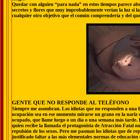
Quedar con alguien “para nada” en estos tiempos parece abs
secretos y flores que muy improbablemente verían la luz si la
cualquier otro objetivo que el común comprendería y del que só
GENTE QUE NO RESPONDE AL TELÉFONO
Siempre me asombran. Los idiotas que no responden a una ll
ocupación sea en ese momento mirarse un grano en la nariz o
ocupado, que llame luego o un día o una semana más tarde. 
quien recibe la llamada el protagonista de Atracción Fatal n
repulsión de los sexos. Pero me pasman los idiotas que de re
justificado faltar a las más elementales normas de educació