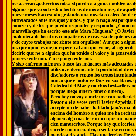
me acercan -pobrecitos míos, si puedo a alguno también aca
alguno- que yo sólo edito los libros de mis alumnos, de aquel
nueve meses han estado gestando una novela o colección de r
entrelazados ante mis ojos y oídos, y que lo hago así porque 
conozco y de los que puedo responder y respondo. ¿Cómo no 
maravilla que ha escrito este año Mara Mugueta? ¿O Javier
cualquiera de los otros compañeros de travesía de quienes t
y de cuyos trabajos me siento tan orgulloso? Aunque a alguno
no, que opino es mejor esperen al año que viene, al siguiente 
decirle que no a alguien que ha tenido el valor y la generosi
ponerse enfermo. Y me pongo enfermo.
Y sigo enfermo mientras busco las imágenes más adecuadas para
utilizar, enfermo ante la posibilidad
de eq
diseñadores o repaso los textos intentando
nunca que el autor es Dios en sus libros, 
Catedral del Mar y muchos best-sellers no e
porque luego dinero dinero dinero).
Pero hoy no voy a meterme con nadie del s
Pastor o el a veces cerril Javier Azpeiti
arrepiento de haber hablado jamás mal de
encima del hombro a quien me ha rechaz
alguien algo más terrorífico que un manusc
cien manuscritos. Porque hay que leerlos,
sucede con un cuadro, o sentarse en un sof
mando a distancia. Hay que leerlos. De re