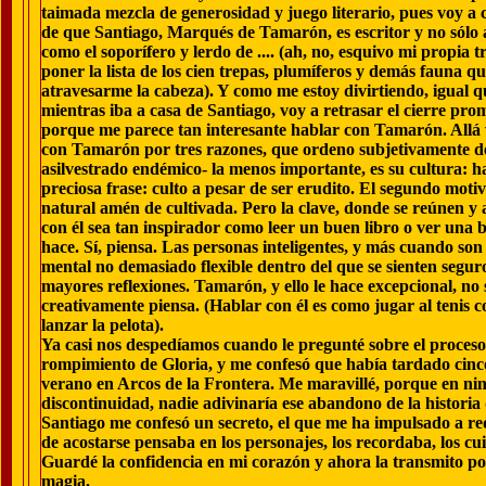
taimada mezcla de generosidad y juego literario, pues voy a 
de que Santiago, Marqués de Tamarón, es escritor y no sólo 
como el soporífero y lerdo de .... (ah, no, esquivo mi propia 
poner la lista de los cien trepas, plumíferos y demás fauna q
atravesarme la cabeza). Y como me estoy divirtiendo, igual qu
mientras iba a casa de Santiago, voy a retrasar el cierre prom
porque me parece tan interesante hablar con Tamarón. Allá 
con Tamarón por tres razones, que ordeno subjetivamente d
asilvestrado endémico- la menos importante, es su cultura: h
preciosa frase: culto a pesar de ser erudito. El segundo motiv
natural amén de cultivada. Pero la clave, donde se reúnen y
con él sea tan inspirador como leer un buen libro o ver una b
hace. Sí, piensa. Las personas inteligentes, y más cuando so
mental no demasiado flexible dentro del que se sienten segur
mayores reflexiones. Tamarón, y ello le hace excepcional, no s
creativamente piensa. (Hablar con él es como jugar al tenis
lanzar la pelota).
Ya casi nos despedíamos cuando le pregunté sobre el proceso
rompimiento de Gloria, y me confesó que había tardado cinco 
verano en Arcos de la Frontera. Me maravillé, porque en ni
discontinuidad, nadie adivinaría ese abandono de la historia
Santiago me confesó un secreto, el que me ha impulsado a red
de acostarse pensaba en los personajes, los recordaba, los cu
Guardé la confidencia en mi corazón y ahora la transmito po
magia.