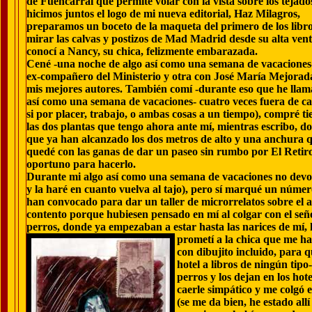
de Fuencarral que permite volar con la vista sobre los tejados
hicimos juntos el logo de mi nueva editorial, Haz Milagros,
preparamos un boceto de la maqueta del primero de los libros
mirar las calvas y postizos de Mad Madrid desde su alta ven
conocí a Nancy, su chica, felizmente embarazada.
Cené -una noche de algo así como una semana de vacaciones
ex-compañero del Ministerio y otra con José María Mejorad
mis mejores autores. También comí -durante eso que he llam
así como una semana de vacaciones- cuatro veces fuera de ca
si por placer, trabajo, o ambas cosas a un tiempo), compré ti
las dos plantas que tengo ahora ante mí, mientras escribo, do
que ya han alcanzado los dos metros de alto y una anchura 
quedé con las ganas de dar un paseo sin rumbo por El Retir
oportuno para hacerlo.
Durante mi algo así como una semana de vacaciones no devo
y la haré en cuanto vuelva al tajo), pero sí marqué un núme
han convocado para dar un taller de microrrelatos sobre el 
contento porque hubiesen pensado en mí al colgar con el señ
perros, donde ya empezaban a estar hasta las narices de mí,
prometí a la chica que me ha
con dibujito incluido, para 
hotel a libros de ningún tipo
perros y los dejan en los hot
caerle simpático y me colgó e
(se me da bien, he estado all