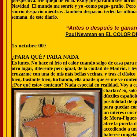
perspectiva. Me quejo de vicio. Estoy preparando seis libros
Navidad. El mundo me sonríe y yo -como pago- gruño. Pero 
sonrío despacio mientras -también despacio- tecleo las última
semana, de este diario.
“Antes o después te ganaré
Paul Newman en EL COLOR DE
15 octubre 007
¿PARA QUÉ? PARA NADA
Es lunes. No hace ni frío ni calor cuando salgo de casa para 
otro lugar, diferente pero igual, de la ciudad de Madrid. Lle
cruzarme con una de mis más bellas vecinas, y tras el clásico
bien, bastante bien, luchando, ella añade que se me ve content
¿Por qué estoy contento? Nada especial en realidad. Voy a c
charlar? Sí, sól
dúctiles españo
posibilidad de q
para quedar con
un interés concr
de Mora-Figuer
abre la puerta d
accediendo a un 
haberse congelad