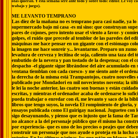
olas quieran. Y esta semana seré ante todo y sobre todo: editor. Le voy co
trabajo y juego).
ME LEVANTO TEMPRANO
Las diez de la mañana no es temprano para casi nadie, ya lo
supermercado bajo mi casa -es mi sino: que construyan supe
pares de cojones, pero intento usar el viento a favor- y comi
golpes, el ruido que precede al temblor de las paredes del edif
máquinas me hace pensar en un gigante con el estómago colo
la imagen me hace sonreír y... levantarme. Preparo un zumo
levadura de cerveza y lecitina de soja, caliento una taza del 
embutido de la nevera y pan tostado de la despensa; con el 
despacho -el gigante sigue librándose del aire acumulado en s
ventana tiemblan con cada cuesco- y me siento ante el orde
la derecha de la misma está Trampantojos, cuatro nouvelle
publicado por Mondadori en mil novecientos noventa; la últim
le leí la noche anterior, las cuatro son buenas y están cuidad
escritas, y mientras el ordenador acaba de ordenarse lo sufi
pueda trabajar o enredar con él, me levanto y saco de la bibli
libros que tengo suyos, la novela El rompimiento de gloria, y
ensayos publicada como El guirigay nacional. Jugueteo con l
sigo desayunando, y pienso que es injusto que la fama de T
no alcance a la del personaje público que él mismo ha constr
por experiencia- que es uno de los precios o peajes que debe
construir un personaje que nos ayude o proteja en la lucha 
exterior. En las últimas páginas, las que están en blanco, las