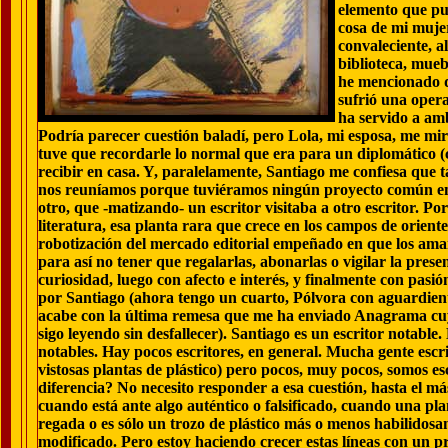
elemento que pue
cosa de mi mujer
convaleciente, a
biblioteca, mueb
he mencionado q
sufrió una opera
ha servido a amb
Podría parecer cuestión baladí, pero Lola, mi esposa, me mi
tuve que recordarle lo normal que era para un diplomático 
recibir en casa. Y, paralelamente, Santiago me confiesa que 
nos reuníamos porque tuviéramos ningún proyecto común en 
otro, que -matizando- un escritor visitaba a otro escritor. 
literatura, esa planta rara que crece en los campos de oriente
robotización del mercado editorial empeñado en que los amante
para así no tener que regalarlas, abonarlas o vigilar la prese
curiosidad, luego con afecto e interés, y finalmente con pasión,
por Santiago (ahora tengo un cuarto, Pólvora con aguardien
acabe con la última remesa que me ha enviado Anagrama cu
sigo leyendo sin desfallecer). Santiago es un escritor notable.
notables. Hay pocos escritores, en general. Mucha gente escri
vistosas plantas de plástico) pero pocos, muy pocos, somos esc
diferencia? No necesito responder a esa cuestión, hasta el má
cuando está ante algo auténtico o falsificado, cuando una pla
regada o es sólo un trozo de plástico más o menos habilidos
modificado. Pero estoy haciendo crecer estas líneas con un pr