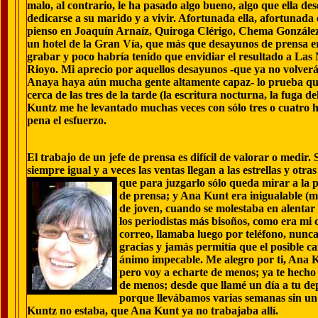
malo, al contrario, le ha pasado algo bueno, algo que ella de
dedicarse a su marido y a vivir. Afortunada ella, afortunada é
pienso en Joaquín Arnaíz, Quiroga Clérigo, Chema González 
un hotel de la Gran Vía, que más que desayunos de prensa era
grabar y poco habría tenido que envidiar el resultado a Las
Rioyo. Mi aprecio por aquellos desayunos -que ya no volver
Anaya haya aún mucha gente altamente capaz- lo prueba que
cerca de las tres de la tarde (la escritura nocturna, la fuga d
Kuntz me he levantado muchas veces con sólo tres o cuatro 
pena el esfuerzo.
El trabajo de un jefe de prensa es difícil de valorar o medi
siempre igual y a veces las ventas llegan a las estrellas y otr
que para juzgarlo sólo queda
mirar a la p
de prensa; y Ana Kunt era inigualable (
de joven, cuando se molestaba en alentar
los periodistas más bisoños, como era m
correo, llamaba luego por teléfono, nunc
gracias y jamás permitía que el posible ca
ánimo impecable. Me alegro por ti, Ana Kun
pero voy a echarte de menos; ya te hecho
de menos; desde que llamé un día a tu 
porque llevábamos varias semanas sin un
Kuntz no estaba, que Ana Kunt ya no trabajaba allí.