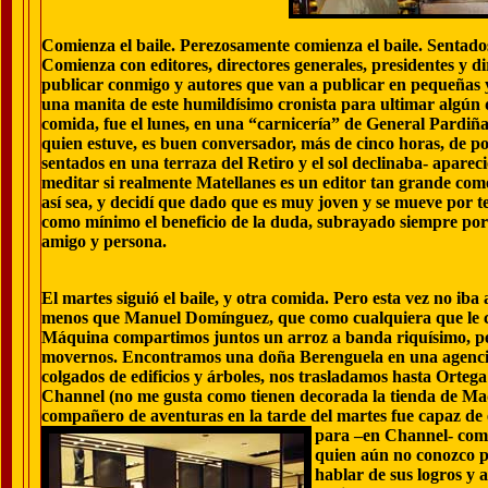
Comienza el baile. Perezosamente comienza el baile. Sentado
Comienza con editores, directores generales, presidentes y di
publicar conmigo y autores que van a publicar en pequeñas y
una manita de este humildísimo cronista para ultimar algún de
comida, fue el lunes, en una “carnicería” de General Pardiñ
quien estuve, es buen conversador, más de cinco horas, de p
sentados en una terraza del Retiro y el sol declinaba- aparec
meditar si realmente Matellanes es un editor tan grande com
así sea, y decidí que dado que es muy joven y se mueve por te
como mínimo el beneficio de la duda, subrayado siempre por
amigo y persona.
El martes siguió el baile, y otra comida. Pero esta vez no iba
menos que Manuel Domínguez, que como cualquiera que le c
Máquina compartimos juntos un arroz a banda riquísimo, pe
movernos. Encontramos una doña Berenguela en una agencia 
colgados de edificios y árboles, nos trasladamos hasta Ortega
Channel (no me gusta como tienen decorada la tienda de Mad
compañero de aventuras en la tarde del martes fue capaz de
para –en Channel- comp
quien aún no conozco p
hablar de sus logros y