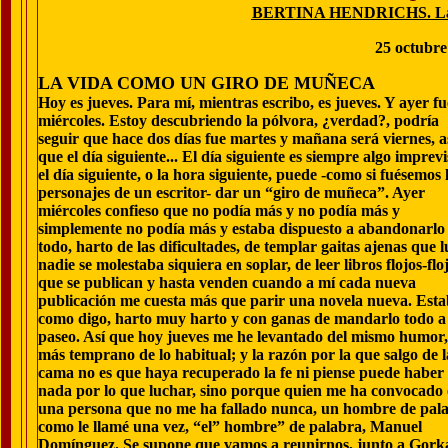
BERTINA HENDRICHS. La j
25 octubre
LA VIDA COMO UN GIRO DE MUÑECA
Hoy es jueves. Para mí, mientras escribo, es jueves. Y ayer fu
miércoles. Estoy descubriendo la pólvora, ¿verdad?, podría
seguir que hace dos días fue martes y mañana será viernes, a
que el día siguiente... El día siguiente es siempre algo imprevi
el día siguiente, o la hora siguiente, puede -como si fuésemos 
personajes de un escritor- dar un “giro de muñeca”. Ayer
miércoles confieso que no podía más y no podía más y
simplemente no podía más y estaba dispuesto a abandonarlo
todo, harto de las dificultades, de templar gaitas ajenas que 
nadie se molestaba siquiera en soplar, de leer libros flojos-floj
que se publican y hasta venden cuando a mí cada nueva
publicación me cuesta más que parir una novela nueva. Esta
como digo, harto muy harto y con ganas de mandarlo todo a
paseo. Así que hoy jueves me he levantado del mismo humor,
más temprano de lo habitual; y la razón por la que salgo de l
cama no es que haya recuperado la fe ni piense puede haber
nada por lo que luchar, sino porque quien me ha convocado 
una persona que no me ha fallado nunca, un hombre de pal
como le llamé una vez, “el” hombre” de palabra, Manuel
Domínguez. Se supone que vamos a reunirnos, junto a Gork