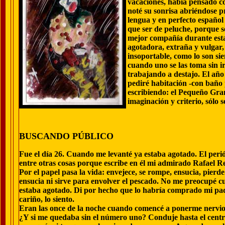
vacaciones, había pensado co
noté su sonrisa abriéndose pr
lengua y en perfecto español 
que ser de peluche, porque s
mejor compañía durante esta
agotadora, extraña y vulgar
insoportable, como lo son si
cuando uno se las toma sin i
trabajando a destajo. El año
pediré habitación -con baño p
escribiendo: el Pequeño Gra
imaginación y criterio, sólo 
BUSCANDO PÚBLICO
Fue el día 26. Cuando me levanté ya estaba agotado. El peri
entre otras cosas porque escribe en él mi admirado Rafael Rei
Por el papel pasa la vida: envejece, se rompe, ensucia, pierde
ensucia ni sirve para envolver el pescado. No me preocupé c
estaba agotado. Di por hecho que lo habría comprado mi padre
cariño, lo siento.
Eran las once de la noche cuando comencé a ponerme nervio
¿Y si me quedaba sin el número uno? Conduje hasta el centr