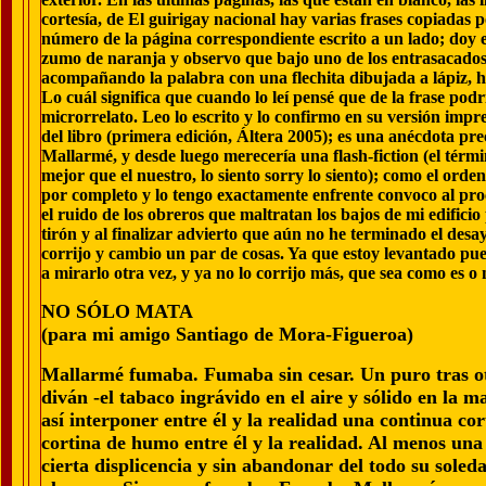
cortesía, de El guirigay nacional hay varias frases copiadas 
número de la página correspondiente escrito a un lado; doy e
zumo de naranja y observo que bajo uno de los entrasacados
acompañando la palabra con una flechita dibujada a lápiz, 
Lo cuál significa que cuando lo leí pensé que de la frase pod
microrrelato. Leo lo escrito y lo confirmo en su versión impr
del libro (primera edición, Áltera 2005); es una anécdota pre
Mallarmé, y desde luego merecería una flash-fiction (el térm
mejor que el nuestro, lo siento sorry lo siento); como el orde
por completo y lo tengo exactamente enfrente convoco al pro
el ruido de los obreros que maltratan los bajos de mi edific
tirón y al finalizar advierto que aún no he terminado el desay
corrijo y cambio un par de cosas. Ya que estoy levantado pu
a mirarlo otra vez, y ya no lo corrijo más, que sea como es o 
NO SÓLO MATA
(para mi amigo Santiago de Mora-Figueroa)
Mallarmé fumaba. Fumaba sin cesar. Un puro tras ot
diván -el tabaco ingrávido en el aire y sólido en la 
así interponer entre él y la realidad una continua c
cortina de humo entre él y la realidad. Al menos un
cierta displicencia y sin abandonar del todo su sole