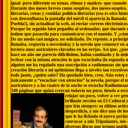
igual -pero diferente en temas, ritmos y matices- que cuando 
Durante dos meses breves como suspiros, dos meses-suspiro,
literarias, cenas y comidas político-literarias (esa es otra hi
con desconfianza la pantalla del móvil si aparecía la llamada 
Puebla!), sin actualizar la web, ni enviar correos electrónicos
Porque he seguido bien pegadito al ordenador, que durante 
íntimo que pasarela para comunicarse con el mundo. Y ¿cóm
De un modo casi mágico, no solicitado. De repente, a principio
llamaba, requería o necesitaba; y la novela que comencé en a
tuviera unos auriculares clavados en las orejas. Así que, ¿p
hace un año me parecía dificilísimo, había cambiado y lo úni
teclear con la misma atención lo que escuchaba (la segunda n
alguien me ha regalado una suscripción a radiomusas sin que
creación literaria o mi optimismo llega a niveles tan excesiv
todo junto, ¿quién sabe? Ha quedado bien, creo. Aún estoy co
únicamente a “escuchar con atención” la novela, porque el
auriculares y a las cuatro de la noche se escucha Radiomusa
340 páginas que quizá crezcan todavía un poco, tiendo a esc
relajar un poco, volver a ver ge
brillante sección en El Cultural
que leía siempre; su último artí
desperdicio, y me dice uno de lo
que le ha fichado el nuevo perió
convocar a mis Tripulantes, mis 
diversos libros que iremos public