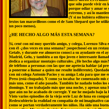
que sólo puede vivir en l
porque odiar y amar se 
extremo, y así lo mantie
(Y si no hubiera editore
textos tan maravillosos como el de Sam Shepard que he util
un poco menos),
¿HE HECHO ALGO MÁS ESTA SEMANA?
Sí, cené con mi muy querido amigo, y colega, Lorenzo Silva e
con él -¿dos veces en una semana? ¡sospechoso!-en un restau
Getafe, y durante ese almuerzo conocí a su ayudante en el a
Madrid, Gelu, y también a un tipo joven e interesante llam
dedica a organizar montajes culturales. ¿He hecho algo más
de teléfono a personas con las que me apetecía hablar (al pre
a ponerme a llamar a quien me resulte indiferente). Quedado,
con mi colega Antonio Pacios y su amiga Lola para que me e
Press (está chupado). Y como ya tocaba: he comenzado mis c
más uno, como el año pasado. También he nadado todos los día
domingo. Y no trabajado más que una noche, y apenas una 
que aún no he acabado de corregir. Y me he mojado bajo la l
Visto varios episodios de la vieja serie Luz de luna en compa
Redescubierto la realidad en compañía de mi imaginativo c
como se portan verdaderamente los niños. Ha sido una buena