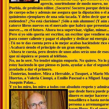
aprecio, sonriéndome de modo nuevo, no c
Puebla, de profesión editor. ¡Socorro! Socorro porque detrás 
de cuerpo ocho y además me asegura que la diputación o el 
quinientos ejemplares de una sola tacada. Y debo decir que 
entienden? ¿No está clarísimo? ¡Sólo a mis alumnos!
(Y aún 
catorce libros nuevos en el mercado que habrá que presentar, 
mover..., en el futuro. Ahora toca supervisar, vigilar, mimar...
Pero si yo sólo quería ser escritor, un escritor que vendiese s
para comer caliente y pagar el alquiler y dedicar mi energía a
-Tú no te das cuenta pero a lo mejor acabas haciéndote rico 
-Acabará siendo el principio de un gran emporio.
-Ahora te cuesta, pero dentro de unos años serás uno de esos 
que ni siquiera se ponen al teléfono.
No, no lo seré. No tendré ningún emporio. No quiero. No lo p
estoy haciendo lo que pienso es justo, ayudar a dar el segun
ayudado a dar el primero.
-Tonterías, hombre. Mira a Herralde, a Tusquet, a Mario Mu
Huertas, a Valeria Ciompi, a Emilio Pascual o a Miguel Ánge
Joaquín Palau...
Y yo los miro, los miro a todos con absoluto respeto y admira
que desde fuera puede pa
dinero es mejor hacerse 
tonadillera o hasta novio
persona a arremangarse l
hacer libros. Es el amor