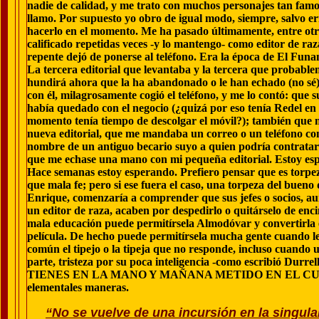
nadie de calidad, y me trato con muchos personajes tan fam
llamo. Por supuesto yo obro de igual modo, siempre, salvo 
hacerlo en el momento. Me ha pasado últimamente, entre otr
calificado repetidas veces -y lo mantengo- como editor de ra
repente dejó de ponerse al teléfono. Era la época de
El Funam
La tercera editorial que levantaba y la tercera que probable
hundirá ahora que la ha abandonado o le han echado (no sé)
con él, milagrosamente cogió el teléfono, y me lo contó: que s
había quedado con el negocio (¿quizá por eso tenía Redel en
momento tenía tiempo de descolgar el móvil?); también que
nueva editorial, que me mandaba un correo o un teléfono con
nombre de un antiguo becario suyo a quien podría contrata
que me echase una mano con mi pequeña editorial. Estoy es
Hace semanas estoy esperando. Prefiero pensar que es torpe
que mala fe; pero si ese fuera el caso, una torpeza del bueno 
Enrique, comenzaría a comprender que sus jefes o socios, a
un editor de raza, acaben por despedirlo o quitárselo de enc
mala educación puede permitírsela Almodóvar y convertirla
película. De hecho puede permitírsela mucha gente cuando le
común el tipejo o la tipeja que no responde, incluso cuando u
parte, tristeza por su poca inteligencia -como escribi
TIENES EN LA MANO Y MAÑANA METIDO EN EL CULO- y d
elementales maneras.
“No se vuelve de una incursión en la singul