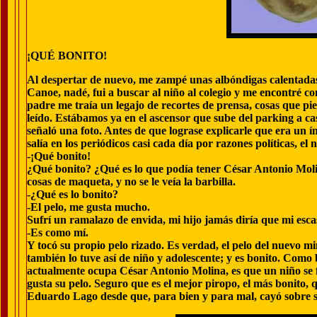
¡QUÉ BONITO!
Al despertar de nuevo, me zampé unas albóndigas calentadas 
Canoe, nadé, fui a buscar al niño al colegio y me encontré 
padre me traía un legajo de recortes de prensa, cosas que pi
leído. Estábamos ya en el ascensor que sube del parking a ca
señaló una foto. Antes de que lograse explicarle que era un
salía en los periódicos casi cada día por razones políticas, el n
-¡Qué bonito!
¿Qué bonito? ¿Qué es lo que podía tener César Antonio Molin
cosas de maqueta, y no se le veía la barbilla.
-¿Qué es lo bonito?
-El pelo, me gusta mucho.
Sufrí un ramalazo de envida, mi hijo jamás diría que mi esca
-Es como mí.
Y tocó su propio pelo rizado. Es verdad, el pelo del nuevo mi
también lo tuve así de niño y adolescente; y es bonito. Como
actualmente ocupa César Antonio Molina, es que un niño se f
gusta su pelo. Seguro que es el mejor piropo, el más bonito,
Eduardo Lago desde que, para bien y para mal, cayó sobre sus