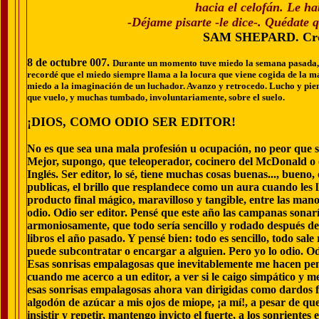
hacia el celofán. Le ha
-Déjame pisarte -le dice-. Quédate 
SAM SHEPARD. Crón
8 de octubre 007.
Durante un momento tuve miedo la semana pasada, m
recordé que el miedo siempre llama a la locura que viene cogida de la m
miedo a la imaginación de un luchador. Avanzo y retrocedo. Lucho y piens
que vuelo, y muchas tumbado, involuntariamente, sobre el suelo.
¡DIOS, COMO ODIO SER EDITOR!
No es que sea una mala profesión u ocupación, no peor que 
Mejor, supongo, que teleoperador, cocinero del McDonald o e
Inglés. Ser editor, lo sé, tiene muchas cosas buenas..., bueno,
publicas, el brillo que resplandece como un aura cuando les ll
producto final mágico, maravilloso y tangible, entre
las manos
odio. Odio ser editor. Pensé que este año las campanas sonar
armoniosamente, que todo sería sencillo y rodado después de 
libros el año pasado. Y pensé bien: todo es sencillo, todo sale
puede subcontratar o encargar a alguien. Pero yo lo odio. Odi
Esas sonrisas empalagosas que inevitablemente me hacen pe
cuando me acerco a un editor, a ver si le caigo simpático y m
esas sonrisas empalagosas ahora van dirigidas como dardos 
algodón de azúcar a mis ojos de miope, ¡a mí!, a pesar de qu
insistir y repetir, mantengo invicto el fuerte, a los sonrientes 