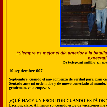
“Siempre es mejor el día anterior a la batall
expectati
De Sosiego, mi antilibro, tan qu
10 septiembre 007
Septiembre, cuando el año comienza de verdad para gran cabr
Sentado ante mi ordenador y de nuevo conectado al mundo, a 
gentleman, va a empezar.
¿QUÉ HACE UN ESCRITOR CUANDO ESTÁ DE
Escribir, claro. Al menos yo, cuando estoy de vacaciones me d