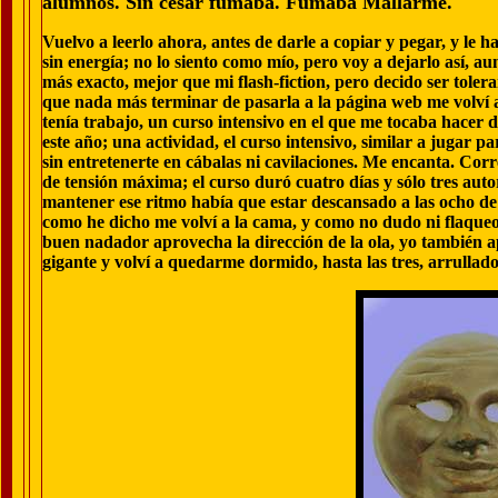
alumnos. Sin cesar fumaba. Fumaba Mallarmé.
Vuelvo a leerlo ahora, antes de darle a copiar y pegar, y le 
sin energía; no lo siento como mío, pero voy a dejarlo así, a
más exacto, mejor que mi flash-fiction, pero decido ser tol
que nada más terminar de pasarla a la página web me volví a 
tenía trabajo, un curso intensivo en el que me tocaba hacer de
este año; una actividad, el curso intensivo, similar a jugar pa
sin entretenerte en cábalas ni cavilaciones. Me encanta. Corre
de tensión máxima; el curso duró cuatro días y sólo tres auto
mantener ese ritmo había que estar descansado a las ocho de la
como he dicho me volví a la cama, y como no dudo ni flaqueo
buen nadador aprovecha la dirección de la ola, yo también apr
gigante y volví a quedarme dormido, hasta las tres, arrullado 