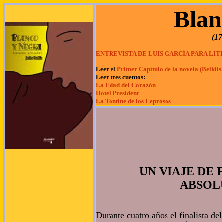
Blan
(17
ENTREVISTA DE LUIS GARCÍA PARA LI
Leer el
Primer Capítulo de la novela (Belkíis
Leer tres cuentos:
La Edad del Corazón
Hotel President
La Tontine de los Leprosos
UN VIAJE DE 
ABSOL
Durante cuatro años el finalista de