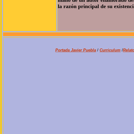
mano de un autor enamorado del 
la razón principal de su existenc
Portada Javier Puebla
/
Curriculum
/
Relat